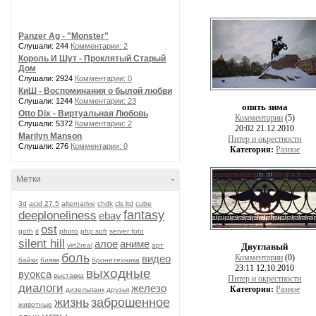
Panzer Ag - "Monster"
Слушали: 244
Комментарии: 2
Король И Шут - Проклятый Старый
Дом
Слушали: 2924
Комментарии: 0
КиШ - Воспоминания о былой любви
Слушали: 1244
Комментарии: 23
опять зима
Otto Dix - Виртуальная Любовь
Комментарии
(5)
Слушали: 5372
Комментарии: 2
20:02 21.12.2010
Marilyn Manson
Питер и окрестности
Слушали: 276
Комментарии: 0
Категория:
Разное
Метки
-
3d
acid 27.5
alternative
chdk
cls ltd
cube
fantasy
deeploneliness
ebay
ost
goth
it
photo
php soft
server foto
silent hill
алое
аниме
virt2real
арт
Двуглавый
боль
видео
Комментарии
(0)
байки
бляяя
бронетехника
23:11 12.10.2010
выходные
вуокса
выставка
Питер и окрестности
диалоги
железо
Категория:
Разное
дизельпанк
друзья
жизнь
заброшенное
животные