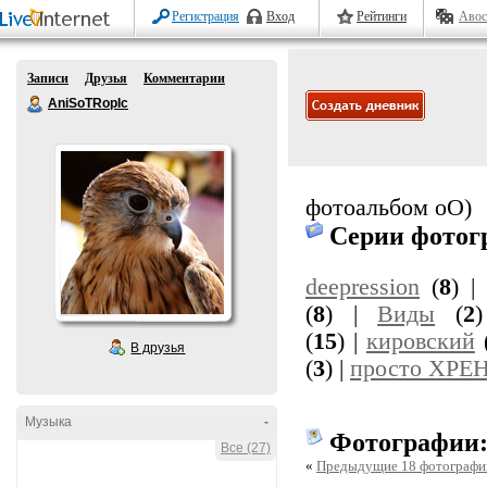
Регистрация
Вход
Рейтинги
Авос
Записи
Друзья
Комментарии
AniSoTRopIc
фотоальбом оО)
Серии фотог
deepression
(
8
) 
(
8
) |
Виды
(
2
(
15
) |
кировский
В друзья
(
3
) |
просто ХРЕ
Музыка
-
Фотографии
Все (27)
«
Предыдущие 18 фотографи