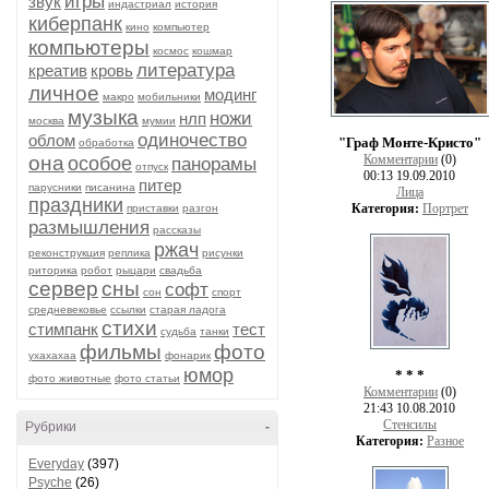
игры
звук
индастриал
история
киберпанк
кино
компьютер
компьютеры
космос
кошмар
литература
креатив
кровь
личное
модинг
макро
мобильники
музыка
ножи
нлп
москва
мумии
одиночество
облом
"Граф Монте-Кристо"
обработка
она
Комментарии
(0)
особое
панорамы
отпуск
00:13 19.09.2010
питер
парусники
писанина
Лица
праздники
Категория:
Портрет
приставки
разгон
размышления
рассказы
ржач
реконструкция
реплика
рисунки
риторика
робот
рыцари
свадьба
сервер
сны
софт
сон
спорт
средневековье
ссылки
старая ладога
стихи
стимпанк
тест
судьба
танки
фильмы
фото
ухахахаа
фонарик
юмор
* * *
фото животные
фото статьи
Комментарии
(0)
21:43 10.08.2010
Стенсилы
Рубрики
-
Категория:
Разное
Everyday
(397)
Psyche
(26)