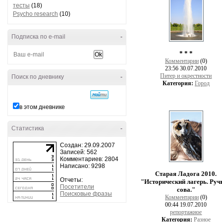
тесты
(18)
Psycho research
(10)
Подписка по e-mail
-
* * *
Комментарии
(0)
23:56 30.07.2010
Питер и окрестности
Поиск по дневнику
-
Категория:
Город
в этом дневнике
Статистика
-
Создан: 29.09.2007
Записей: 562
Комментариев: 2804
Написано: 9298
Старая Ладога 2010.
Отчеты:
"Исторический лагерь. Руч
Посетители
сова."
Поисковые фразы
Комментарии
(0)
00:44 19.07.2010
репортажное
Категория:
Разное