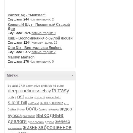
Panzer Ag - "Monster"
Слушали: 244
Комментарии: 2
Король И Шут - Проклятый Старый
Дом
Слушали: 2924
Комментарии: 0
КиШ - Воспоминания о былой любви
Слушали: 1244
Комментарии: 23
Otto Dix - Виртуальная Любовь
Слушали: 5372
Комментарии: 2
Marilyn Manson
Слушали: 276
Комментарии: 0
Метки
-
3d
acid 27.5
alternative
chdk
cls ltd
cube
fantasy
deeploneliness
ebay
ost
goth
it
photo
php soft
server foto
silent hill
алое
аниме
virt2real
арт
боль
видео
байки
бляяя
бронетехника
выходные
вуокса
выставка
диалоги
железо
дизельпанк
друзья
жизнь
заброшенное
животные