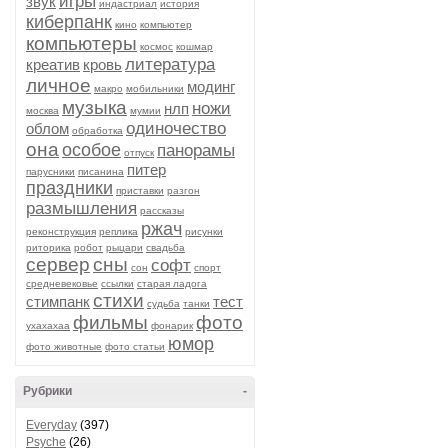
игры
звук
индастриал
история
киберпанк
кино
компьютер
компьютеры
космос
кошмар
литература
креатив
кровь
личное
модинг
макро
мобильники
музыка
ножи
нлп
москва
мумии
одиночество
облом
обработка
она
особое
панорамы
отпуск
питер
парусники
писанина
праздники
приставки
разгон
размышления
рассказы
ржач
реконструкция
реплика
рисунки
риторика
робот
рыцари
свадьба
сервер
сны
софт
сон
спорт
средневековье
ссылки
старая ладога
стихи
стимпанк
тест
судьба
танки
фильмы
фото
ухахахаа
фонарик
юмор
фото животные
фото статьи
Рубрики
-
Everyday
(397)
Psyche
(26)