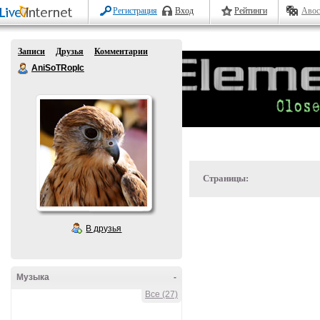
Регистрация
Вход
Рейтинги
Авос
Записи
Друзья
Комментарии
AniSoTRopIc
Страницы:
В друзья
Музыка
-
Все (27)