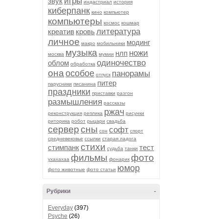
игры
звук
индастриал
история
киберпанк
кино
компьютер
компьютеры
космос
кошмар
литература
креатив
кровь
личное
модинг
макро
мобильники
музыка
ножи
нлп
москва
мумии
одиночество
облом
обработка
она
особое
панорамы
отпуск
питер
парусники
писанина
праздники
приставки
разгон
размышления
рассказы
ржач
реконструкция
реплика
рисунки
риторика
робот
рыцари
свадьба
сервер
сны
софт
сон
спорт
средневековье
ссылки
старая ладога
стихи
стимпанк
тест
судьба
танки
фильмы
фото
ухахахаа
фонарик
юмор
фото животные
фото статьи
Рубрики
-
Everyday
(397)
Psyche
(26)