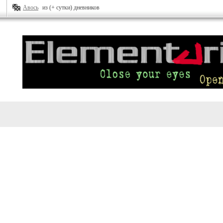
Авось
из (+ сутки) дневников