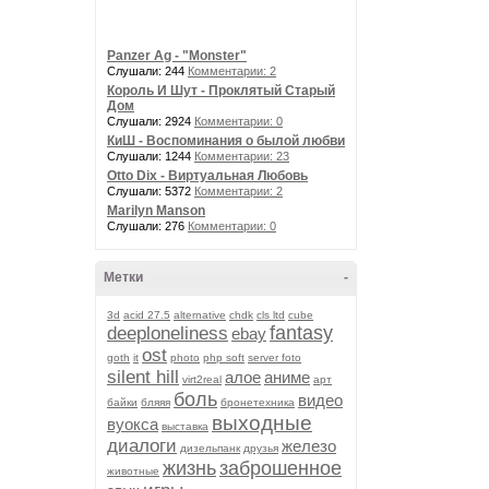
Panzer Ag - "Monster"
Слушали: 244
Комментарии: 2
Король И Шут - Проклятый Старый
Дом
Слушали: 2924
Комментарии: 0
КиШ - Воспоминания о былой любви
Слушали: 1244
Комментарии: 23
Otto Dix - Виртуальная Любовь
Слушали: 5372
Комментарии: 2
Marilyn Manson
Слушали: 276
Комментарии: 0
Метки
-
3d
acid 27.5
alternative
chdk
cls ltd
cube
fantasy
deeploneliness
ebay
ost
goth
it
photo
php soft
server foto
silent hill
алое
аниме
virt2real
арт
боль
видео
байки
бляяя
бронетехника
выходные
вуокса
выставка
диалоги
железо
дизельпанк
друзья
жизнь
заброшенное
животные