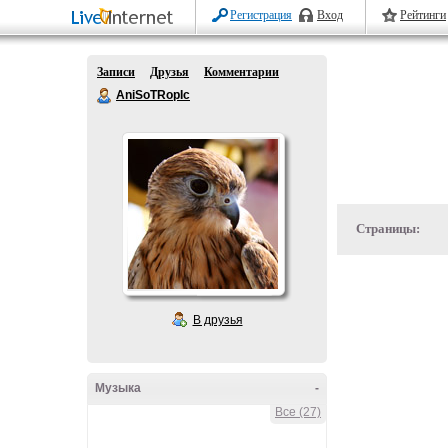
Регистрация
Вход
Рейтинги
Записи
Друзья
Комментарии
AniSoTRopIc
Страницы:
В друзья
Музыка
-
Все (27)