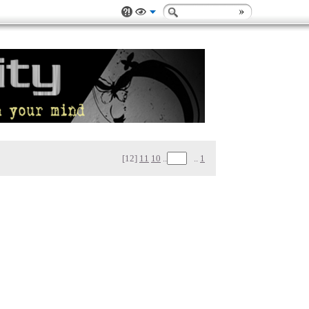
[12]
11
10
..
..
1