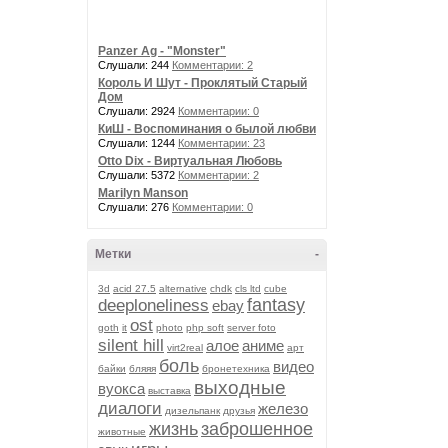
Panzer Ag - "Monster"
Слушали: 244
Комментарии: 2
Король И Шут - Проклятый Старый
Дом
Слушали: 2924
Комментарии: 0
КиШ - Воспоминания о былой любви
Слушали: 1244
Комментарии: 23
Otto Dix - Виртуальная Любовь
Слушали: 5372
Комментарии: 2
Marilyn Manson
Слушали: 276
Комментарии: 0
Метки
-
3d
acid 27.5
alternative
chdk
cls ltd
cube
fantasy
deeploneliness
ebay
ost
goth
it
photo
php soft
server foto
silent hill
алое
аниме
virt2real
арт
боль
видео
байки
бляяя
бронетехника
выходные
вуокса
выставка
диалоги
железо
дизельпанк
друзья
жизнь
заброшенное
животные