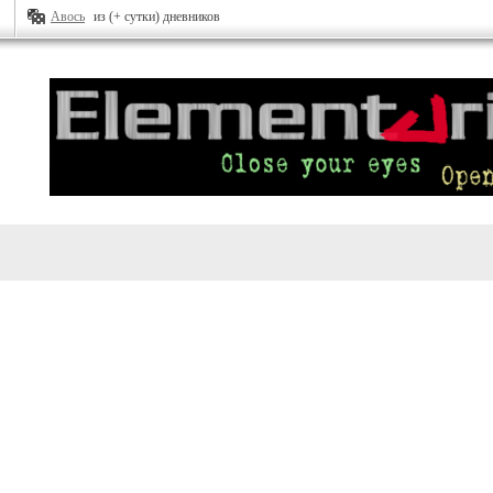
Авось
из (+ сутки) дневников