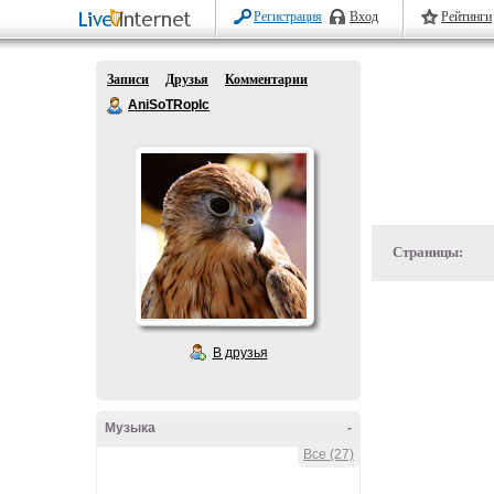
Регистрация
Вход
Рейтинги
Записи
Друзья
Комментарии
AniSoTRopIc
Страницы:
В друзья
Музыка
-
Все (27)