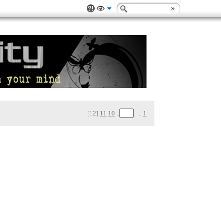
[12]
11
10
..
..
1