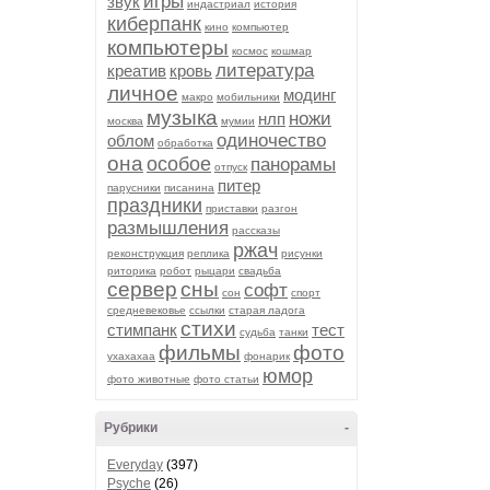
игры
звук
индастриал
история
киберпанк
кино
компьютер
компьютеры
космос
кошмар
литература
креатив
кровь
личное
модинг
макро
мобильники
музыка
ножи
нлп
москва
мумии
одиночество
облом
обработка
она
особое
панорамы
отпуск
питер
парусники
писанина
праздники
приставки
разгон
размышления
рассказы
ржач
реконструкция
реплика
рисунки
риторика
робот
рыцари
свадьба
сервер
сны
софт
сон
спорт
средневековье
ссылки
старая ладога
стихи
стимпанк
тест
судьба
танки
фильмы
фото
ухахахаа
фонарик
юмор
фото животные
фото статьи
Рубрики
-
Everyday
(397)
Psyche
(26)