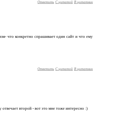
Ответить
С цитатой
В цитатник
зм- что конкретно спрашивает один сайт и что ему
Ответить
С цитатой
В цитатник
 отвечает второй - вот это мне тоже интересно :)