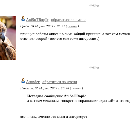
AniSoTRopIc
обратиться по имени
Среда, 04 Марта 2009 г. 05:21 (
ссылка
)
принцип работы описан в вики. общий принцип. а вот сам механи
отвечает второй - вот это мне тоже интересно :)
Asunder
обратиться по имени
Пятница, 06 Марта 2009 г. 20:38 (
ссылка
)
Исходное сообщение AniSoTRopIc
а вот сам механизм- конкретно спрашивает один сайт и что ему
ясен пень, именно это меня и интересует