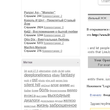
Panzer Ag - "Monster"
Слушали: 244
Комментарии: 2
Король И Шут - Проклятый Старый
Дом
Слушали: 2924
Комментарии: 0
В открывшемся н
КиШ - Воспоминания о былой любви
это
http://www.li
Слушали: 1244
Комментарии: 23
Otto Dix - Виртуальная Любовь
Слушали: 5372
Комментарии: 2
Marilyn Manson
Слушали: 276
Комментарии: 0
Метки
-
3d
acid 27.5
alternative
chdk
cls ltd
cube
fantasy
deeploneliness
ebay
ost
goth
it
photo
php soft
server foto
silent hill
алое
аниме
virt2real
арт
Нажимаем "Logi
боль
видео
байки
бляяя
бронетехника
выходные
вуокса
выставка
диалоги
железо
дизельпанк
друзья
жизнь
заброшенное
животные