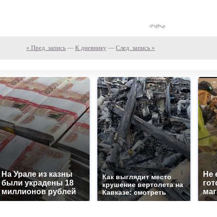
« Пред. запись
—
К дневнику
—
След. запись »
На Урале из казны
Не 
Как выглядит место
были украдены 18
гот
крушение вертолета на
миллионов рублей
маг
Кавказе: смотреть