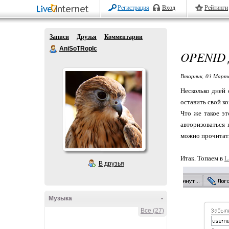
Регистрация
Вход
Рейтинги
Записи
Друзья
Комментарии
AniSoTRopIc
OPENID 
Вторник, 03 Марта
Несколько дней 
оставить свой ко
Что же такое эт
авторизоваться
можно прочитать
Итак. Топаем в
L
В друзья
Музыка
-
Все (27)