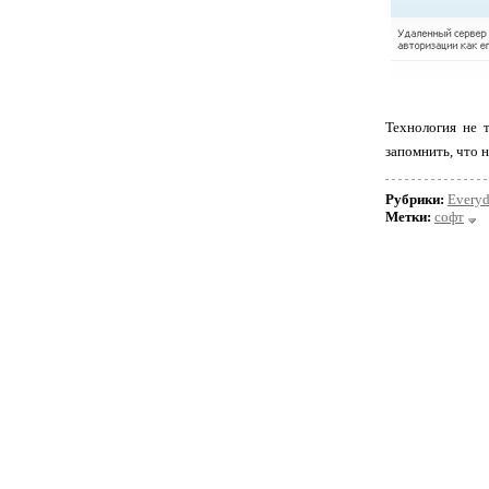
Технология не т
запомнить, что н
Рубрики:
Every
Метки:
софт