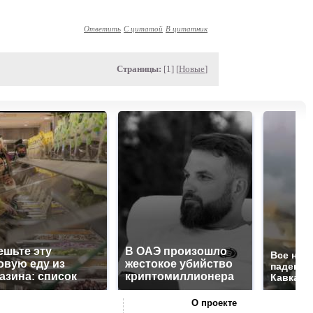
Ответить
С цитатой
В цитатник
Страницы:
[1] [
Новые
]
ешьте эту
В ОАЭ произошло
Все нов
овую еду из
жестокое убийство
падению
азина: список
криптомиллионера
Кавказе:
О проекте