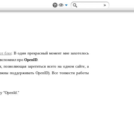
от блог
. В один прекрасный момент мне захотелось
я вспомнил про
OpenID
.
я, позволяющая зарегиться всего на одном сайте, а
олжны поддерживать OpenID). Все тонкости работы
у "OpenId."