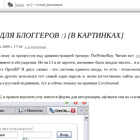
Авось
из (+ сутки) дневников
ДЛЯ БЛОГГЕРОВ :) [В КАРТИНКАХ]
 2009 г. 17:44
+ в цитатник
слежу за процессом над администрацией трекера ThePirateBay. Читаю вот
эт
ммент в обсуждении. Но на LJ я не зареген, анонимно было впадло писать... и 
от OpenID? В двух словах - это система единого входа, то есть - технологи
 на других используя тот самый один пароль и логин (естественно сайты д
 в русской педивикии, тут я сейчас покажу на примере LiveJournal.
J
, в правом верхнем углу имеется форма для авторизации, щёлкаем там на ссылк