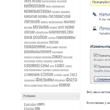
игры
звук
индастриал
история
киберпанк
кино
компьютер
компьютеры
космос
кошмар
литература
креатив
кровь
личное
модинг
макро
мобильники
музыка
ножи
нлп
москва
мумии
одиночество
облом
обработка
она
особое
панорамы
отпуск
питер
парусники
писанина
праздники
приставки
разгон
размышления
рассказы
ржач
реконструкция
реплика
рисунки
риторика
робот
рыцари
свадьба
сервер
сны
софт
сон
спорт
средневековье
ссылки
старая ладога
стихи
стимпанк
тест
судьба
танки
фильмы
фото
ухахахаа
фонарик
юмор
фото животные
фото статьи
Всё, мы в систем
Рубрики
-
Естественно у н
Everyday
(397)
Psyche
(26)