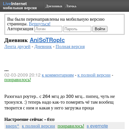
Live
Internet
Дневники
Личка
мобильная версия
Вы были перенаправлены на мобильную версию
страницы.
Вернуться!
Авторизация
Дневник
AniSoTRopIc
Лента друзей
-
Дневник
-
Полная версия
...
02-03-2009 20:12
к комментариям
-
к полной версии
-
понравилось!
Разогнал роутер.. с 264 мгц до 300 мгц.. пипец, чуть не
тронулся. :) теперь надо как-то померять чё там вообещ
творится с ним и какая у него загрузка проца
Настроение сейчас -
бззз
вверх^
к полной версии
понравилось!
в evernote