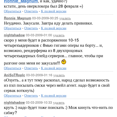
Ronnie_Magnum
, и как, удачно?)
кстати, день оверклокера был 28 февраля =)
Обратиться
-
Ответить
-
К полной версии
03-03-2009-00:25
удалить
Ronnie_Magnum
Неудачно. Закусали. Завтра иду делать прививки.
Обратиться
-
Ответить
-
К полной версии
03-03-2009-01:00
удалить
nightshadow
скоро у меня будет в распоряжении 10-15
четырехъядерников с 8мью гигами оперы на борту... и,
возможно, рендерферма из 8 двухпроцовых
четырехъядерных блейд-серверов... главное, чтобы при
разгоне они меня не закусали!!!
Обратиться
-
Ответить
-
К полной версии
03-03-2009-01:16
удалить
AniSoTRopIc
оОхуеть.. а я тут тему раскопал, народ сделал возможность
из пхп посылать смски через мейл агент. надо будет в свой
сервак воткнуть)
Обратиться
-
Ответить
-
К полной версии
03-03-2009-10:33
удалить
nightshadow
круть :) надо будет тоже поискать :) Мож кинуть что-нить по
сабжу?