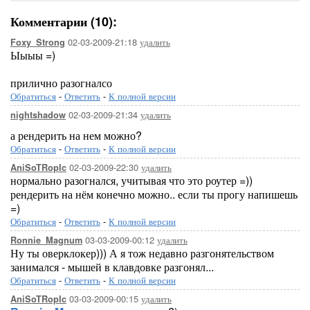
Комментарии (10):
02-03-2009-21:18
удалить
Foxy_Strong
Ыыыы =)
прилично разогналсо
Обратиться
-
Ответить
-
К полной версии
02-03-2009-21:34
удалить
nightshadow
а рендерить на нем можно?
Обратиться
-
Ответить
-
К полной версии
02-03-2009-22:30
удалить
AniSoTRopIc
нормально разогнался, учитывая что это роутер =))
рендерить на нём конечно можно.. если ты прогу напишешь
=)
Обратиться
-
Ответить
-
К полной версии
03-03-2009-00:12
удалить
Ronnie_Magnum
Ну ты оверклокер))) А я тож недавно разгонятельством
занимался - мышей в клавдовке разгонял...
Обратиться
-
Ответить
-
К полной версии
03-03-2009-00:15
удалить
AniSoTRopIc