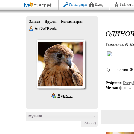
Регистрация
Вход
Рейтинги
Записи
Друзья
Комментарии
AniSoTRopIc
ОДИНОЧ
Воскресенье, 01 М
Одиночество. Жи
Рубрики:
Every
Метки:
фото
В друзья
Музыка
-
Все (27)