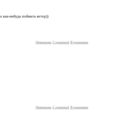
о как-нибудь поймать ветер))
Ответить
С цитатой
В цитатник
Ответить
С цитатой
В цитатник