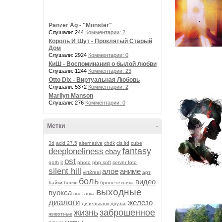
Panzer Ag - "Monster"
Слушали: 244
Комментарии: 2
Король И Шут - Проклятый Старый
Дом
Слушали: 2924
Комментарии: 0
КиШ - Воспоминания о былой любви
Слушали: 1244
Комментарии: 23
Otto Dix - Виртуальная Любовь
Слушали: 5372
Комментарии: 2
Marilyn Manson
Слушали: 276
Комментарии: 0
Метки
-
3d
acid 27.5
alternative
chdk
cls ltd
cube
fantasy
deeploneliness
ebay
ost
goth
it
photo
php soft
server foto
silent hill
алое
аниме
virt2real
арт
боль
видео
байки
бляяя
бронетехника
выходные
вуокса
выставка
диалоги
железо
дизельпанк
друзья
жизнь
заброшенное
животные