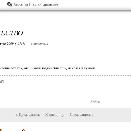
Авось
из (+ сутки) дневников
ЕСТВО
арта 2009 г. 01:43
+ в цитатник
вешь вот так, огоньками подмигиваешь, исчезая в тумане.
day
« Пред. запись
—
К дневнику
—
След. запись »