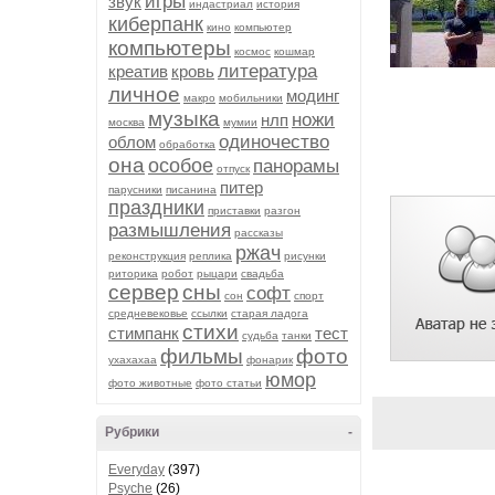
игры
звук
индастриал
история
киберпанк
кино
компьютер
компьютеры
космос
кошмар
литература
креатив
кровь
личное
модинг
макро
мобильники
музыка
ножи
нлп
москва
мумии
одиночество
облом
обработка
она
особое
панорамы
отпуск
питер
парусники
писанина
праздники
приставки
разгон
размышления
рассказы
ржач
реконструкция
реплика
рисунки
риторика
робот
рыцари
свадьба
сервер
сны
софт
сон
спорт
средневековье
ссылки
старая ладога
стихи
стимпанк
тест
судьба
танки
фильмы
фото
ухахахаа
фонарик
юмор
фото животные
фото статьи
Рубрики
-
Everyday
(397)
Psyche
(26)