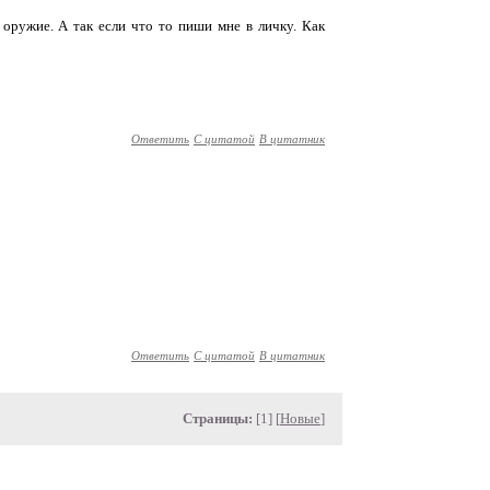
оружие. А так если что то пиши мне в личку. Как
Ответить
С цитатой
В цитатник
Ответить
С цитатой
В цитатник
Страницы:
[1] [
Новые
]