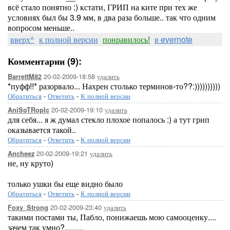
всё стало понятно :) кстати, ГРИП на ките при тех же
условиях был бы 3.9 мм, в два раза больше.. так что одним
вопросом меньше..
вверх^
к полной версии
понравилось!
в evernote
Комментарии (9):
20-02-2009-18:58
удалить
BarrettM82
*пуфф!!* разорвало... Нахрен столько терминов-то??:))))))))))
Обратиться
-
Ответить
-
К полной версии
20-02-2009-19:10
удалить
AniSoTRopIc
для себя... я ж думал стекло плохое попалось :) а тут грип
оказывается такой..
Обратиться
-
Ответить
-
К полной версии
20-02-2009-19:21
удалить
Ancheez
не, ну круто)
только ушки бы еще видно было
Обратиться
-
Ответить
-
К полной версии
20-02-2009-23:40
удалить
Foxy_Strong
такими постами ты, Пабло, понижаешь мою самооценку....
зачем так умно?.........