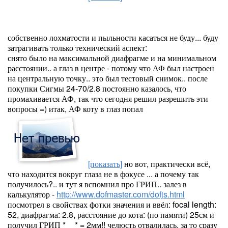
собственно лохматости и пыльности касаться не буду... буду
затрагивать только технический аспект:
снято было на максимальной диафрагме и на минимальном
расстоянии.. а глаз в центре - потому что АФ был настроен
на центральную точку.. это был тестовый снимок.. после
покупки Сигмы 24-70/2.8 постоянно казалось, что
промахивается АФ, так что сегодня решил разрешить эти
вопросы =) итак, АФ коту в глаз попал
[показать]
но вот, практически всё,
что находится вокруг глаза не в фокусе ... а почему так
получилось?.. и тут я вспомнил про ГРИП.. залез в
калькулятор -
http://www.dofmaster.com/dofjs.html
посмотрел в свойствах фотки значения и ввёл: focal length:
52, диафрагма: 2.8, расстояние до кота: (по памяти) 25см и
получил ГРИП *__* = 2мм!! челюсть отвалилась, за то сразу