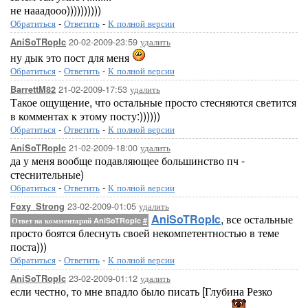
не нааадооо))))))))))
Обратиться
-
Ответить
-
К полной версии
20-02-2009-23:59
удалить
AniSoTRopIc
ну дык это пост для меня
Обратиться
-
Ответить
-
К полной версии
21-02-2009-17:53
удалить
BarrettM82
Такое ощущение, что остальные просто стесняются светится
в комментах к этому посту:))))))
Обратиться
-
Ответить
-
К полной версии
21-02-2009-18:00
удалить
AniSoTRopIc
да у меня вообще подавляющее большинство пч -
стеснительные)
Обратиться
-
Ответить
-
К полной версии
23-02-2009-01:05
удалить
Foxy_Strong
AniSoTRopIc
, все остальные
Ответ на комментарий AniSoTRopIc
#
просто боятся блеснуть своей некомпетентностью в теме
поста)))
Обратиться
-
Ответить
-
К полной версии
23-02-2009-01:12
удалить
AniSoTRopIc
если честно, то мне впадло было писать [Глубина Резко