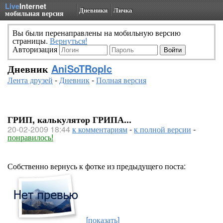
Live
Internet
Дневники
Личка
мобильная версия
Вы были перенаправлены на мобильную версию
страницы.
Вернуться!
Авторизация
Дневник
AniSoTRopIc
Лента друзей
-
Дневник
-
Полная версия
ГРИП, калькулятор ГРИПА...
20-02-2009 18:44
к комментариям
-
к полной версии
-
понравилось!
Собственно вернусь к фотке из предыдущего поста:
[показать]