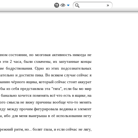
енном состоянии, но мозговая активность никогда не
в эти 2 часа, были схвачены, их запутанные концы
ие бодрствования. Одно из этих подсознательных
ательно и достигло пика. Во всяком случае сейчас я
ованию чёрного ящика, который сейчас стоит аккурат
бы из себя представляла эта "тяга", если бы мо мир
 банально хочется поменять всё что есть в ящике, на
авого смысла не вижу причины вообще что-то менять
убреду между прочим фигурировала водянка и элемент
са, ибо для меня выигрыша в её использовании нету
ний ритм, но... болят глаза, и если сейчас не лягу,