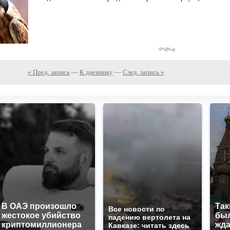
« Пред. запись
—
К дневнику
—
След. запись »
В ОАЭ произошло
Так
Все новости по
жестокое убийство
был
падению вертолета на
криптомиллионера
жда
Кавказе: читать здесь