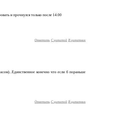
кровать и прочнулся только после 14.00
Ответить
С цитатой
В цитатник
асом)...Единственное конечно что если б пораньше
Ответить
С цитатой
В цитатник