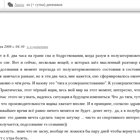
Авось
из (+ сутки) дневников
ря 2008 г. 04:30
+ в цитатник
вот в 4. два часа на грани сна и бодрствования, когда разум в полузатормож
во сне. Вот и сейчас, несколько вещей, о которых шёл мысленный разговор 
дсознания в момент перехода от полузаторможенного состояния в состоян
 замечал и раньше, но в эти два часа, мне кажется, оно сформировалось оконч
тавляю о чём речь. И назову это "тяга к усовершенстованию". К усовершенств
Практически, этот чёрный ящик, весь мой мир на этот момент, интересно, что
ас этого не узнать, надеюсь ситуация в будущем измениться. Что до тяги, тут
, что производительности ящика хватает вполне. И в принципе, согласно здр
ближайшее время всё равно ничего менятся не будет.. денег нету.. да, а в пол
ципе это давняя мечта сделать такую штучку ... чисто из спортивного интере
 получается, подсознание vs сознание))
хнуть.. знаю что не засну, вообще не ложился бы пару дней чтобы вернуть преж
т с утра болеть..