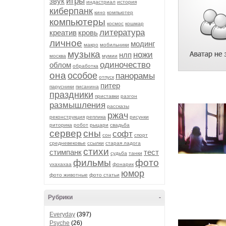
игры
звук
индастриал
история
киберпанк
кино
компьютер
компьютеры
космос
кошмар
литература
креатив
кровь
личное
модинг
макро
мобильники
музыка
ножи
нлп
москва
мумии
одиночество
облом
обработка
она
особое
панорамы
отпуск
питер
парусники
писанина
праздники
приставки
разгон
размышления
рассказы
ржач
реконструкция
реплика
рисунки
риторика
робот
рыцари
свадьба
сервер
сны
софт
сон
спорт
средневековье
ссылки
старая ладога
стихи
стимпанк
тест
судьба
танки
фильмы
фото
ухахахаа
фонарик
юмор
фото животные
фото статьи
Рубрики
-
Everyday
(397)
Psyche
(26)