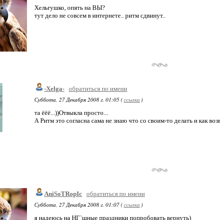
Хельгушко, опять на ВЫ?
тут дело не совсем в интернете.. ритм сдвинут..
-Xelga-
обратиться по имени
Суббота, 27 Декабря 2008 г. 01:05 (
ссылка
)
та ёёё...))Отвыкла просто...
А Ритм это согласна сама не знаю что со своим-то делать и как во
AniSoTRopIc
обратиться по имени
Суббота, 27 Декабря 2008 г. 01:07 (
ссылка
)
я надеюсь на НГ`шные праздники попробовать вернуть)