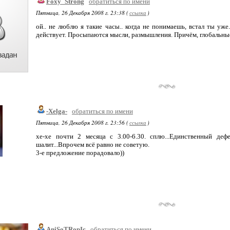
Foxy_Strong
обратиться по имени
Пятница, 26 Декабря 2008 г. 23:38 (
ссылка
)
ой.. не люблю я такие часы.. когда не понимаешь, встал ты уже
действует. Просыпаются мысли, размышления. Причём, глобальные
-Xelga-
обратиться по имени
Пятница, 26 Декабря 2008 г. 23:56 (
ссылка
)
хе-хе почти 2 месяца с 3.00-6.30. сплю...Единственный де
шалит...Впрочем всё равно не советую.
3-е предложение порадовало))
AniSoTRopIc
обратиться по имени