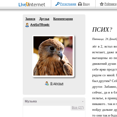
Регистрация
Вход
Рейтинги
Записи
Друзья
Комментарии
AniSoTRopIc
ПСИХ?
Пятница, 26 Декаб
лёг в 2, встал 
исчезает, даже 
вытащены из по
движений души я
себе ярко предс
рядом со мной. 
был другим? Сейч
В друзья
другое. Забавно
сейчас, да и в 
пельтье, в прин
Музыка
-
никакого.. так и
Все (27)
пойду дальше дры
то они так и буду