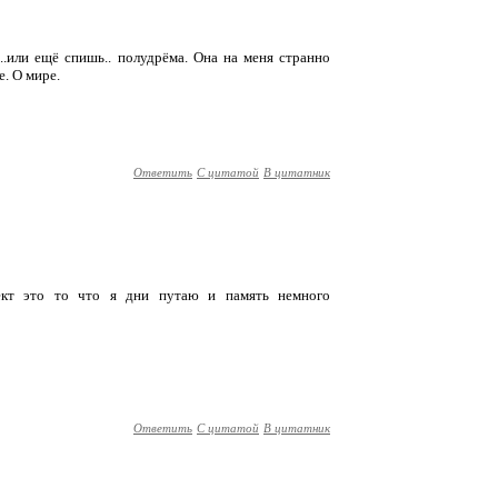
...или ещё спишь.. полудрёма. Она на меня странно
. О мире.
Ответить
С цитатой
В цитатник
фект это то что я дни путаю и память немного
Ответить
С цитатой
В цитатник