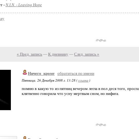
ет -
N.I.N. - Leaving Hope
day
« Пред. запись
—
К дневнику
—
След. запись »
Ничего_кроме
обратиться по имени
Пятница, 26 Декабря 2008 г. 13:28 (
ссылка
)
помню в какую то из пятниц вечером легла в пол деся того, просп
клятвенно говорила что усну мертвым сном, но нифига.