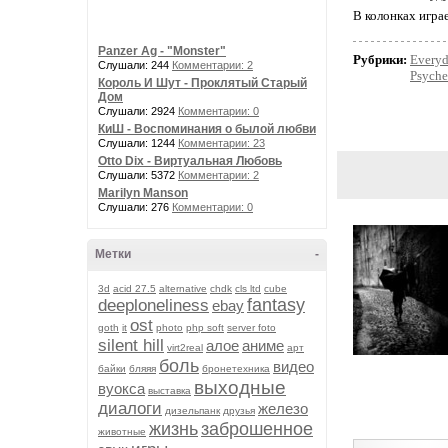
В колонках игра
Panzer Ag - "Monster"
Рубрики:
Every
Слушали: 244
Комментарии: 2
Psyche
Король И Шут - Проклятый Старый
Дом
Слушали: 2924
Комментарии: 0
КиШ - Воспоминания о былой любви
Слушали: 1244
Комментарии: 23
Otto Dix - Виртуальная Любовь
Слушали: 5372
Комментарии: 2
Marilyn Manson
Слушали: 276
Комментарии: 0
Метки
-
3d
acid 27.5
alternative
chdk
cls ltd
cube
fantasy
deeploneliness
ebay
ost
goth
it
photo
php soft
server foto
silent hill
алое
аниме
virt2real
арт
боль
видео
байки
бляяя
бронетехника
выходные
вуокса
выставка
диалоги
железо
дизельпанк
друзья
жизнь
заброшенное
животные