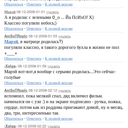
Обратиться
-
Ответить
-
К полной версии
08-12-2008-01:01
удалить
Марэй
А я родилас с зелеными 0_о ... Йа ПсИхО! Х)
Классно погуляли небось;)
Обратиться
-
Ответить
-
К полной версии
08-12-2008-01:03
удалить
AniSoTRopIc
Марэй
, в матрице родилась?)
погуляли классно, я такого дорогого бухла в жизни не пил
+___+
Обратиться
-
Ответить
-
К полной версии
08-12-2008-01:59
удалить
-Xelga-
Марэй вот-вот,я вообще с серыми родилась...Это сейчас-
голубые
Обратиться
-
Ответить
-
К полной версии
08-12-2008-02:12
удалить
AniSoTRopIc
вспомнил. пока мелкий спал, дяд включил фильм.
начинался он с узи :) и на экране подписано - ручка, ножка,
сердце, потом как из роддома приезжают домой, ну и месяц,
два, три, интересненько так
Обратиться
-
Ответить
-
К полной версии
08-12-2008-02:22
удалить
-Xelga-