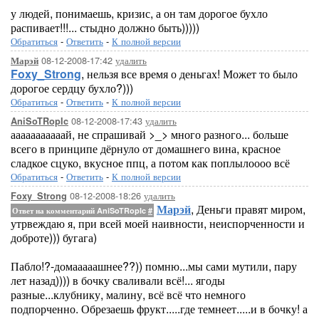
у людей, понимаешь, кризис, а он там дорогое бухло
распивает!!!... стыдно должно быть)))))
Обратиться
-
Ответить
-
К полной версии
08-12-2008-17:42
удалить
Марэй
Foxy_Strong
, нельзя все время о деньгах! Может то было
дорогое сердцу бухло?)))
Обратиться
-
Ответить
-
К полной версии
08-12-2008-17:43
удалить
AniSoTRopIc
ааааааааааай, не спрашивай >_> много разного... больше
всего в принципе дёрнуло от домашнего вина, красное
сладкое сцуко, вкусное ппц, а потом как поплылоооо всё
Обратиться
-
Ответить
-
К полной версии
08-12-2008-18:26
удалить
Foxy_Strong
Марэй
, Деньги правят миром,
Ответ на комментарий AniSoTRopIc
#
утрвеждаю я, при всей моей наивности, неиспорченности и
доброте))) бугага)
Пабло!?-домааааашнее??)) помню...мы сами мутили, пару
лет назад)))) в бочку сваливали всё!... ягоды
разные...клубнику, малину, всё всё что немного
подпорченно. Обрезаешь фрукт.....где темнеет.....и в бочку! а