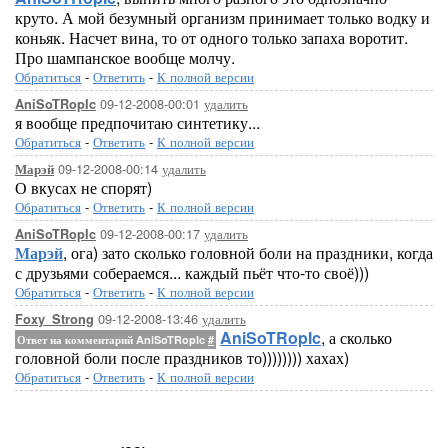
круто. А мой безумный организм принимает только водку и
коньяк. Насчет вина, то от одного только запаха воротит.
Про шампанское вообще молчу.
Обратиться
-
Ответить
-
К полной версии
09-12-2008-00:01
удалить
AniSoTRopIc
я вообще предпочитаю синтетику...
Обратиться
-
Ответить
-
К полной версии
09-12-2008-00:14
удалить
Марэй
О вкусах не спорят)
Обратиться
-
Ответить
-
К полной версии
09-12-2008-00:17
удалить
AniSoTRopIc
Марэй
, ога) зато сколько головной боли на праздники, когда
с друзьями собераемся... каждый пьёт что-то своё)))
Обратиться
-
Ответить
-
К полной версии
09-12-2008-13:46
удалить
Foxy_Strong
AniSoTRopIc
, а сколько
Ответ на комментарий AniSoTRopIc
#
головной боли после праздников то)))))))) хахах)
Обратиться
-
Ответить
-
К полной версии