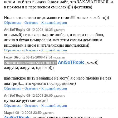
потом...всё это тааакооой вкус даёт, что ЗАКАЧАЕШЬСЯ, и
в прямом и в переносном смыслах))))) фкусняка)
Но..на столе явно не домашнее стоит!!!! коньяк какой-то)))
Обратиться
-
Ответить
-
К полной версии
08-12-2008-18:35
удалить
AniSoTRopIc
он самый)) тока я коньяк не люблю, и виски не люблю,
лично я бухал немировым, вот этим самым домашним
вишнёвым вином и итальянским шампанским)
Обратиться
-
Ответить
-
К полной версии
08-12-2008-19:54
удалить
Foxy_Strong
AniSoTRopIc
, хохо)))
Ответ на комментарий AniSoTRopIc
#
жируем, жируем, однако))))
шампанское пить ваааапще не могу) я с него пьянею на раз
два три)).... это чревато последствиями)
Обратиться
-
Ответить
-
К полной версии
08-12-2008-20:09
удалить
AniSoTRopIc
ну мы же русские люди!
Обратиться
-
Ответить
-
К полной версии
08-12-2008-23:59
удалить
Марэй
AniSoTRopIc
, выпить много разного это однозначно