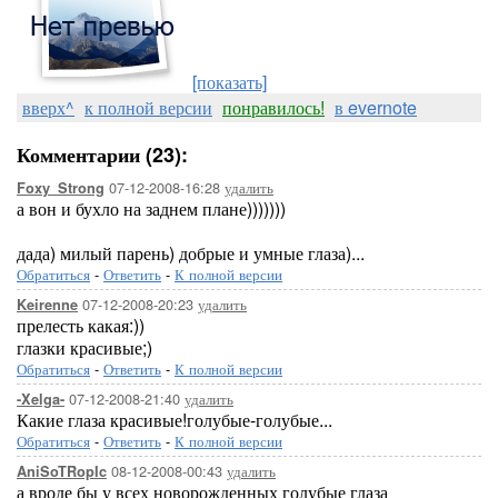
[показать]
вверх^
к полной версии
понравилось!
в evernote
Комментарии (23):
07-12-2008-16:28
удалить
Foxy_Strong
а вон и бухло на заднем плане)))))))
дада) милый парень) добрые и умные глаза)...
Обратиться
-
Ответить
-
К полной версии
07-12-2008-20:23
удалить
Keirenne
прелесть какая:))
глазки красивые;)
Обратиться
-
Ответить
-
К полной версии
07-12-2008-21:40
удалить
-Xelga-
Какие глаза красивые!голубые-голубые...
Обратиться
-
Ответить
-
К полной версии
08-12-2008-00:43
удалить
AniSoTRopIc
а вроде бы у всех новорожденных голубые глаза