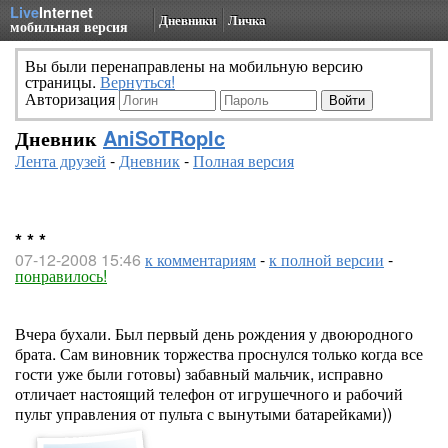
Live
Internet
Дневники
Личка
мобильная версия
Вы были перенаправлены на мобильную версию
страницы.
Вернуться!
Авторизация
Дневник
AniSoTRopIc
Лента друзей
-
Дневник
-
Полная версия
* * *
07-12-2008 15:46
к комментариям
-
к полной версии
-
понравилось!
Вчера бухали. Был первый день рождения у двоюродного
брата. Сам виновник торжества проснулся только когда все
гости уже были готовы) забавный мальчик, исправно
отличает настоящий телефон от игрушечного и рабочий
пульт управления от пульта с вынутыми батарейками))