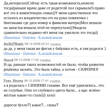
Да,интересно)Сейчас есть такая возможность,нежели
тогда(раньше врачи даже от родителй пол скрывали!)-право
всё это в компетенции семьи))У меня единственное что
осталось из младенчества-это на руки повязочки с
бинтиками где дата номер и фамилия матери)Мол вешали
на запастья вешали,чтоб не перепутали))Увидела
сравнительно недавно-чёт меня так умилило это тогда))
Обратиться
-
Ответить
-
К полной версии
08-12-2008-02:31
удалить
AniSoTRopIc
да да, у меня такая же фигня у бабушки есть, я там родился :)
Обратиться
-
Ответить
-
К полной версии
08-12-2008-17:22
удалить
Марэй
Н-да, раньше таких возможностей не было, чтобы развитие
реьбенка заснять. Это была тайна, а потом - СЮРПРИЗ!
Обратиться
-
Ответить
-
К полной версии
08-12-2008-17:41
удалить
Foxy_Strong
а я родилась с СИНИМИ глазами. Все ещё удивлялись...что
не голубые. Они оч глубокого цвета были... а щас зелёно-
жёлтые какие-то стали))) хехе)
дорогое бухло?) какое?... скока?