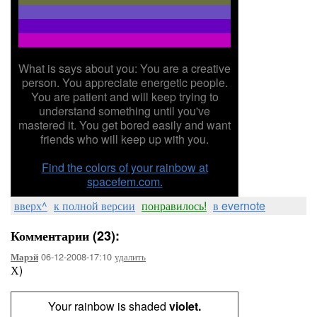
What is says about you: You are a creative
person. You appreciate energetic people.
You are patient and will keep trying to
understand something until you've
mastered it. You get bored easily and want
friends who will keep up with you.
Find the colors of your rainbow at
spacefem.com.
вверх^
к полной версии
понравилось!
в evernote
Комментарии (23):
06-12-2008-17:10
удалить
Марэй
Х)
Your rainbow is shaded
violet.