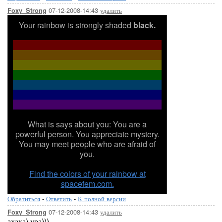
07-12-2008-14:43
удалить
Foxy_Strong
Your rainbow is strongly shaded
black.
What is says about you: You are a
powerful person. You appreciate mystery.
You may meet people who are afraid of
you.
Find the colors of your rainbow at
spacefem.com.
Обратиться
-
Ответить
-
К полной версии
07-12-2008-14:43
удалить
Foxy_Strong
ахаха) ура)))