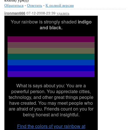
Обратиться
-
Ответить
-
К полной версии
07-12-2008-23:39
удалить
ironman666
Your rainbow is strongly shaded
indigo
and black.
What is says about you: You are a
powerful person. You appreciate cities,
technology, and other great things people
have created. You may meet people who
are afraid of you. Friends count on you for
being honest and insightful.
Find the colors of your rainbow at