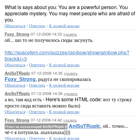
What is says about you: You are a powerful person. You
appreciate mystery. You may meet people who are afraid of
you.
Обратиться
-
Ответить
-
К полной версии
07-12-2008-14:33
удалить
Foxy_Strong
ой... шо то не получилось сюды засунуть.
http://spacefem.com/quizzes/rainbow/showrainbow.php?
black&i=3
Обратиться
-
Ответить
-
К полной версии
07-12-2008-14:35
удалить
AniSoTRopIc
Foxy_Strong
, радуга не скопировалась
Обратиться
-
Ответить
-
К полной версии
07-12-2008-14:36
удалить
AniSoTRopIc
а во, там код есть - Here's some HTML code: вот ту строку
просто сюда вставить можно было)
Обратиться
-
Ответить
-
К полной версии
07-12-2008-14:42
удалить
Foxy_Strong
AniSoTRopIc
, ой.. точно...
Ответ на комментарий AniSoTRopIc
#
чё-т я потупила. ахаххахаха))))
Обратиться
-
Ответить
-
К полной версии