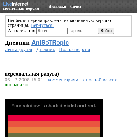
Live
Internet
Дневники
Личка
мобильная версия
Вы были перенаправлены на мобильную версию
страницы.
Вернуться!
Авторизация
Дневник
AniSoTRopIc
Лента друзей
-
Дневник
-
Полная версия
персональная радуга)
06-12-2008 15:01
к комментариям
-
к полной версии
-
понравилось!
Your rainbow is shaded
violet and red.