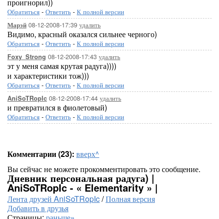
проигнорил))
Обратиться
-
Ответить
-
К полной версии
08-12-2008-17:39
удалить
Марэй
Видимо, красный оказался сильнее черного)
Обратиться
-
Ответить
-
К полной версии
08-12-2008-17:43
удалить
Foxy_Strong
эт у меня самая крутая радуга))))
и характеристики тож)))
Обратиться
-
Ответить
-
К полной версии
08-12-2008-17:44
удалить
AniSoTRopIc
и превратился в фиолетовый)
Обратиться
-
Ответить
-
К полной версии
Комментарии (23):
вверх^
Вы сейчас не можете прокомментировать это сообщение.
Дневник персональная радуга) |
AniSoTRopIc - « Elementarity » |
Лента друзей AniSoTRopIc
/
Полная версия
Добавить в друзья
Страницы:
раньше»