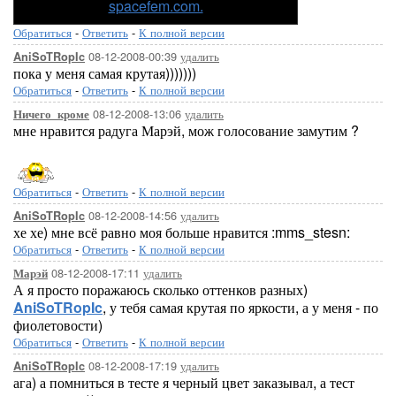
spacefem.com.
Обратиться
-
Ответить
-
К полной версии
08-12-2008-00:39
удалить
AniSoTRopIc
пока у меня самая крутая)))))))
Обратиться
-
Ответить
-
К полной версии
08-12-2008-13:06
удалить
Ничего_кроме
мне нравится радуга Марэй, мож голосование замутим ?
Обратиться
-
Ответить
-
К полной версии
08-12-2008-14:56
удалить
AniSoTRopIc
хе хе) мне всё равно моя больше нравится :mms_stesn:
Обратиться
-
Ответить
-
К полной версии
08-12-2008-17:11
удалить
Марэй
А я просто поражаюсь сколько оттенков разных)
AniSoTRopIc
, у тебя самая крутая по яркости, а у меня - по
фиолетовости)
Обратиться
-
Ответить
-
К полной версии
08-12-2008-17:19
удалить
AniSoTRopIc
ага) а помниться в тесте я черный цвет заказывал, а тест