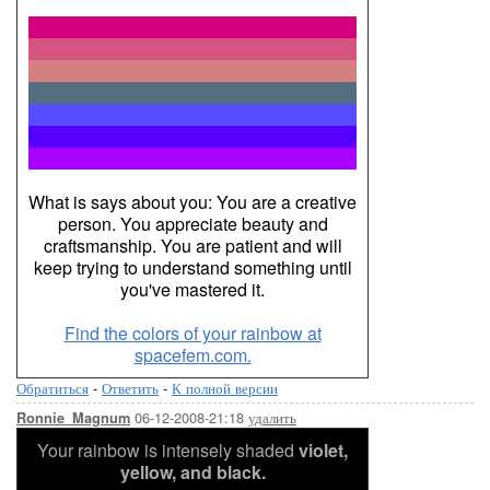
What is says about you: You are a creative
person. You appreciate beauty and
craftsmanship. You are patient and will
keep trying to understand something until
you've mastered it.
Find the colors of your rainbow at
spacefem.com.
Обратиться
-
Ответить
-
К полной версии
06-12-2008-21:18
удалить
Ronnie_Magnum
Your rainbow is intensely shaded
violet,
yellow, and black.