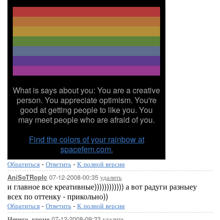
What is says about you: You are a creative
person. You appreciate optimism. You're
good at getting people to like you. You
may meet people who are afraid of you.
Find the colors of your rainbow at
spacefem.com.
Обратиться
-
Ответить
-
К полной версии
07-12-2008-00:35
удалить
AniSoTRopIc
и главное все креативные)))))))))))) а вот радуги разныеу
всех по оттенку - прикольно))
Обратиться
-
Ответить
-
К полной версии
07-12-2008-09:33
удалить
Ничего_кроме