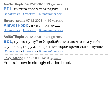
07-12-2008-13:23
удалить
AniSoTRopIc
BDL
, нифига себе у тебя радуга О_О
Обратиться
-
Ответить
-
К полной версии
07-12-2008-14:16
удалить
Ничего_кроме
AniSoTRopIc
, ну ну.... ну ну.....
Обратиться
-
Ответить
-
К полной версии
07-12-2008-14:24
удалить
AniSoTRopIc
BDL
, ну что ну-ну? всё пройдёт, не знаю что там у тебя
случилось, но думаю через некоторое время станет лучше
Обратиться
-
Ответить
-
К полной версии
07-12-2008-14:31
удалить
Foxy_Strong
Your rainbow is strongly shaded black.