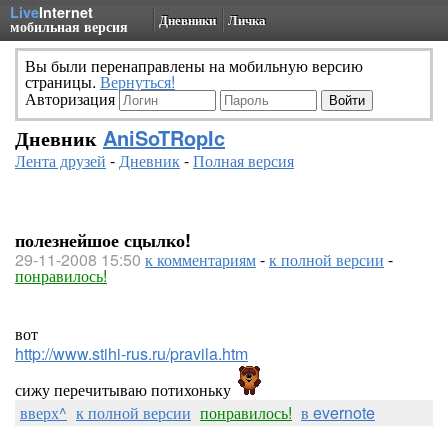
Live
Internet
Дневники
Личка
мобильная версия
Вы были перенаправлены на мобильную версию
страницы.
Вернуться!
Авторизация
Дневник
AniSoTRopIc
Лента друзей
-
Дневник
-
Полная версия
полезнейшое сцылко!
29-11-2008 15:50
к комментариям
-
к полной версии
-
понравилось!
вот
http://www.stihi-rus.ru/pravila.htm
сижу перечитываю потихоньку
вверх^
к полной версии
понравилось!
в evernote