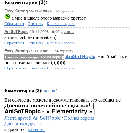
Комментарии (3):
29-11-2008-16:02
удалить
Foxy_Strong
а мне в школе этого маразма хватает
Обратиться
-
Ответить
-
К полной версии
29-11-2008-16:06
удалить
AniSoTRopIc
а я вот за 8 лет подзабыл)
Обратиться
-
Ответить
-
К полной версии
29-11-2008-22:54
удалить
Foxy_Strong
AniSoTRopIc
, мне б забыть и
Ответ на комментарий AniSoTRopIc
#
не вспоминать больше))))))))))
Обратиться
-
Ответить
-
К полной версии
Комментарии (3):
вверх^
Вы сейчас не можете прокомментировать это сообщение.
Дневник полезнейшое сцылко! |
AniSoTRopIc - « Elementarity » |
Лента друзей AniSoTRopIc
/
Полная версия
Добавить в друзья
Страницы:
раньше»