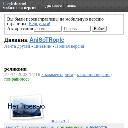
Live
Internet
Дневники
Личка
мобильная версия
Вы были перенаправлены на мобильную версию
страницы.
Вернуться!
Авторизация
Дневник
AniSoTRopIc
Лента друзей
-
Дневник
-
Полная версия
реликвии
27-11-2008 14:16
к комментариям
-
к полной версии
-
понравилось!
[показать]
вверх^
к полной версии
понравилось!
в evernote