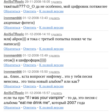
29-11-2008-16:05
удалить
AniSoTRopIc
тяжёлый??? О_О да не особенно, мой цифровик потяжелее
Обратиться
-
Ответить
-
К полной версии
01-12-2008-13:43
удалить
ironman666
ахценные фотеги)
Обратиться
-
Ответить
-
К полной версии
01-12-2008-14:10
удалить
AniSoTRopIc
мля) айрон))) я тока с третьей попытка понял че ты
написал))
Обратиться
-
Ответить
-
К полной версии
01-12-2008-15:49
удалить
ironman666
отож)) я шифрофщик)))))
Обратиться
-
Ответить
-
К полной версии
01-12-2008-15:50
удалить
ironman666
аа.. блин.. кста вопросег нифтему.. это у тебя песня
менсона.. это типа новый альбом? или как?
Обратиться
-
Ответить
-
К полной версии
01-12-2008-15:57
удалить
AniSoTRopIc
если ты про "if i was your vampire" - то да, это песня с
альбома "eat me drink me", который 2007 года
Обратиться
-
Ответить
-
К полной версии