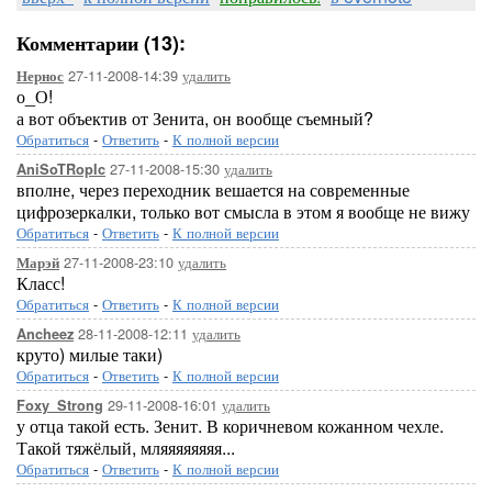
Комментарии (13):
27-11-2008-14:39
удалить
Нернос
о_О!
а вот объектив от Зенита, он вообще съемный?
Обратиться
-
Ответить
-
К полной версии
27-11-2008-15:30
удалить
AniSoTRopIc
вполне, через переходник вешается на современные
цифрозеркалки, только вот смысла в этом я вообще не вижу
Обратиться
-
Ответить
-
К полной версии
27-11-2008-23:10
удалить
Марэй
Класс!
Обратиться
-
Ответить
-
К полной версии
28-11-2008-12:11
удалить
Ancheez
круто) милые таки)
Обратиться
-
Ответить
-
К полной версии
29-11-2008-16:01
удалить
Foxy_Strong
у отца такой есть. Зенит. В коричневом кожанном чехле.
Такой тяжёлый, мляяяяяяяя...
Обратиться
-
Ответить
-
К полной версии