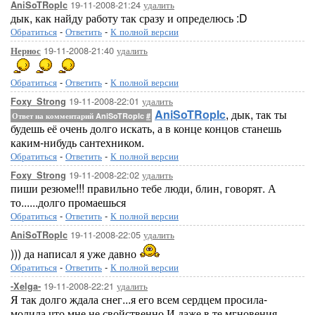
19-11-2008-21:24
удалить
AniSoTRopIc
дык, как найду работу так сразу и определюсь :D
Обратиться
-
Ответить
-
К полной версии
19-11-2008-21:40
удалить
Нернос
Обратиться
-
Ответить
-
К полной версии
19-11-2008-22:01
удалить
Foxy_Strong
AniSoTRopIc
, дык, так ты
Ответ на комментарий AniSoTRopIc
#
будешь её очень долго искать, а в конце концов станешь
каким-нибудь сантехником.
Обратиться
-
Ответить
-
К полной версии
19-11-2008-22:02
удалить
Foxy_Strong
пиши резюме!!! правильно тебе люди, блин, говорят. А
то......долго промаешься
Обратиться
-
Ответить
-
К полной версии
19-11-2008-22:05
удалить
AniSoTRopIc
))) да написал я уже давно
Обратиться
-
Ответить
-
К полной версии
19-11-2008-22:21
удалить
-Xelga-
Я так долго ждала снег...я его всем сердцем просила-
молила,что мне не свойственно.И даже в те мгновения