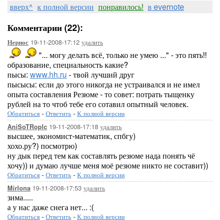
вверх^
к полной версии
понравилось!
в evernote
Комментарии (22):
19-11-2008-17:12
удалить
Нернос
"... могу делать всё, только не умею ..." - это пять!!
образование, специальность какие?
пысы:
www.hh.ru
- твой лучший друг
пысысы: если до этого никогда не устраивался и не имел
опыта составления Резюме - то совет: потрать тыщенку
рублей на то чтоб тебе его сотавил опытный человек.
Обратиться
-
Ответить
-
К полной версии
19-11-2008-17:18
удалить
AniSoTRopIc
высшее, экономист-математик, спбгу)
хохо.ру?) посмотрю)
ну дык перед тем как составлять резюме нада понять чё
хочу)) и думаю лучше меня моё резюме никто не составит))
Обратиться
-
Ответить
-
К полной версии
19-11-2008-17:53
удалить
Mirlona
зима.....
а у нас даже снега нет... :(
Обратиться
-
Ответить
-
К полной версии