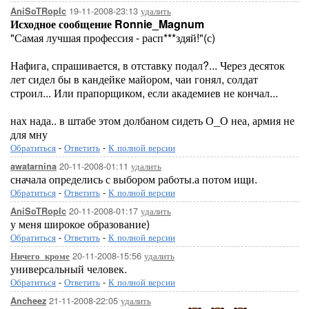
19-11-2008-23:13
удалить
AniSoTRopIc
Исходное сообщение Ronnie_Magnum
"Самая лучшая профессия - расп***здяй!"(с)
Нафига, спрашивается, в отставку подал?... Через десяток
лет сидел бы в кандейке майором, чаи гонял, солдат
строил... Или прапорщиком, если академиев не кончал...
нах нада.. в штабе этом долбаном сидеть О_О неа, армия не
для мну
Обратиться
-
Ответить
-
К полной версии
20-11-2008-01:11
удалить
awatarnina
сначала определись с выбором работы.а потом ищи.
Обратиться
-
Ответить
-
К полной версии
20-11-2008-01:17
удалить
AniSoTRopIc
у меня широкое образование)
Обратиться
-
Ответить
-
К полной версии
20-11-2008-15:56
удалить
Ничего_кроме
универсальный человек.
Обратиться
-
Ответить
-
К полной версии
21-11-2008-22:05
удалить
Ancheez