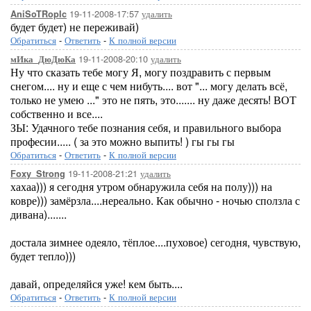
19-11-2008-17:57
удалить
AniSoTRopIc
будет будет) не переживай)
Обратиться
-
Ответить
-
К полной версии
19-11-2008-20:10
удалить
мИка_ДюДюКа
Ну что сказать тебе могу Я, могу поздравить с первым
снегом.... ну и еще с чем нибуть.... вот "... могу делать всё,
только не умею ..." это не пять, это....... ну даже десять! ВОТ
собственно и все....
ЗЫ: Удачного тебе познания себя, и правильного выбора
професии..... ( за это можно выпить! ) гы гы гы
Обратиться
-
Ответить
-
К полной версии
19-11-2008-21:21
удалить
Foxy_Strong
хахаа))) я сегодня утром обнаружила себя на полу))) на
ковре))) замёрзла....нереально. Как обычно - ночью сползла с
дивана).......
достала зимнее одеяло, тёплое....пуховое) сегодня, чувствую,
будет тепло)))
давай, определяйся уже! кем быть....
Обратиться
-
Ответить
-
К полной версии