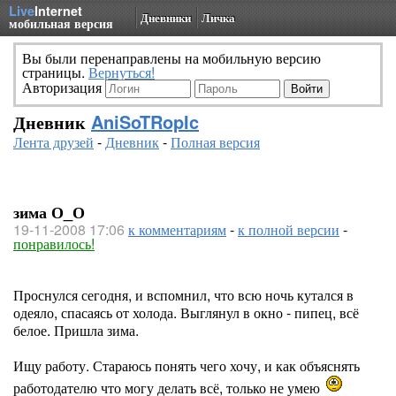
Live
Internet
Дневники
Личка
мобильная версия
Вы были перенаправлены на мобильную версию
страницы.
Вернуться!
Авторизация
Дневник
AniSoTRopIc
Лента друзей
-
Дневник
-
Полная версия
зима О_О
19-11-2008 17:06
к комментариям
-
к полной версии
-
понравилось!
Проснулся сегодня, и вспомнил, что всю ночь кутался в
одеяло, спасаясь от холода. Выглянул в окно - пипец, всё
белое. Пришла зима.
Ищу работу. Стараюсь понять чего хочу, и как объяснять
работодателю что могу делать всё, только не умею