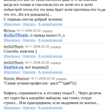
когда все только и глаголили,что не хотят его и хотят
побыстрей тепла,что эта зима будет всем противна,что то,да
что это...Но я-я дождалась)...
С первым снегом добрый человек)
Обратиться
-
Ответить
-
К полной версии
19-11-2008-22:22
удалить
Mirlona
AniSoTRopIc
, и правда выпал О_о
Обратиться
-
Ответить
-
К полной версии
19-11-2008-22:25
удалить
AniSoTRopIc
Спасибо, княгиня ;)
Обратиться
-
Ответить
-
К полной версии
19-11-2008-22:25
удалить
AniSoTRopIc
Sashka-ya
, вот видишь)))
Обратиться
-
Ответить
-
К полной версии
19-11-2008-23:02
удалить
Ronnie_Magnum
"Самая лучшая профессия - расп***здяй!"(с)
Нафига, спрашивается, в отставку подал?... Через десяток
лет сидел бы в кандейке майором, чаи гонял, солдат
строил... Или прапорщиком, если академиев не кончал...
Обратиться
-
Ответить
-
К полной версии