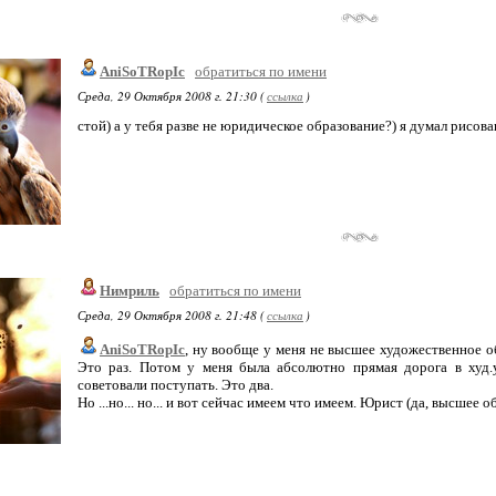
AniSoTRopIc
обратиться по имени
Среда, 29 Октября 2008 г. 21:30 (
ссылка
)
стой) а у тебя разве не юридическое образование?) я думал рисова
Нимриль
обратиться по имени
Среда, 29 Октября 2008 г. 21:48 (
ссылка
)
AniSoTRopIc
, ну вообще у меня не высшее художественное об
Это раз. Потом у меня была абсолютно прямая дорога в худ.
советовали поступать. Это два.
Но ...но... но... и вот сейчас имеем что имеем. Юрист (да, высшее 