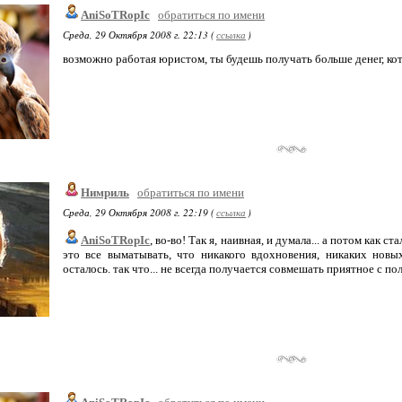
AniSoTRopIc
обратиться по имени
Среда, 29 Октября 2008 г. 22:13 (
ссылка
)
возможно работая юристом, ты будешь получать больше денег, ко
Нимриль
обратиться по имени
Среда, 29 Октября 2008 г. 22:19 (
ссылка
)
AniSoTRopIc
, во-во! Так я, наивная, и думала... а потом как с
это все выматывать, что никакого вдохновения, никаких новы
осталось. так что... не всегда получается совмешать приятное с по