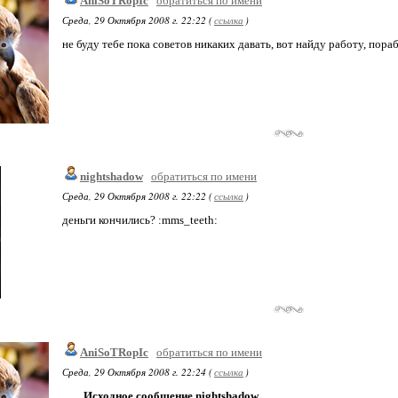
AniSoTRopIc
обратиться по имени
Среда, 29 Октября 2008 г. 22:22 (
ссылка
)
не буду тебе пока советов никаких давать, вот найду работу, пора
nightshadow
обратиться по имени
Среда, 29 Октября 2008 г. 22:22 (
ссылка
)
деньги кончились? :mms_teeth:
AniSoTRopIc
обратиться по имени
Среда, 29 Октября 2008 г. 22:24 (
ссылка
)
Исходное сообщение nightshadow