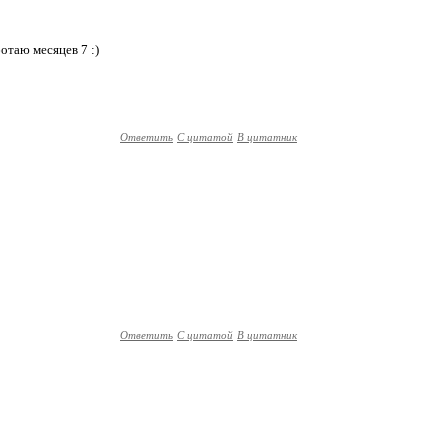
ботаю месяцев 7 :)
Ответить
С цитатой
В цитатник
Ответить
С цитатой
В цитатник