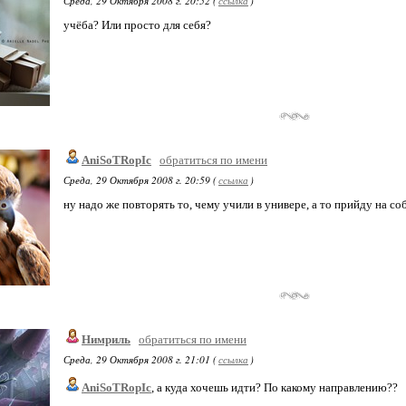
Среда, 29 Октября 2008 г. 20:52 (
ссылка
)
учёба? Или просто для себя?
AniSoTRopIc
обратиться по имени
Среда, 29 Октября 2008 г. 20:59 (
ссылка
)
ну надо же повторять то, чему учили в универе, а то прийду на соб
Нимриль
обратиться по имени
Среда, 29 Октября 2008 г. 21:01 (
ссылка
)
AniSoTRopIc
, а куда хочешь идти? По какому направлению??