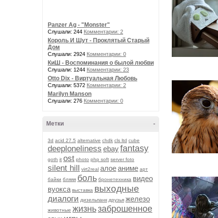
Panzer Ag - "Monster"
Слушали: 244
Комментарии: 2
Король И Шут - Проклятый Старый
Дом
Слушали: 2924
Комментарии: 0
КиШ - Воспоминания о былой любви
Слушали: 1244
Комментарии: 23
Otto Dix - Виртуальная Любовь
Слушали: 5372
Комментарии: 2
Marilyn Manson
Слушали: 276
Комментарии: 0
Метки
-
3d
acid 27.5
alternative
chdk
cls ltd
cube
fantasy
deeploneliness
ebay
ost
goth
it
photo
php soft
server foto
silent hill
алое
аниме
virt2real
арт
боль
видео
байки
бляяя
бронетехника
выходные
вуокса
выставка
диалоги
железо
дизельпанк
друзья
жизнь
заброшенное
животные