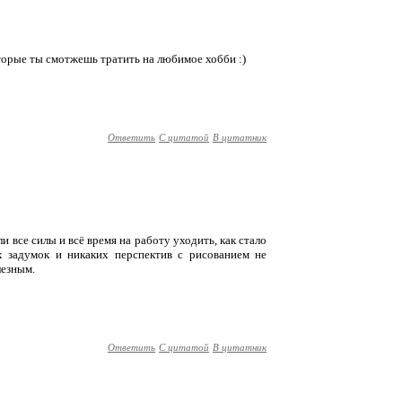
торые ты смотжешь тратить на любимое хобби :)
Ответить
С цитатой
В цитатник
тали все силы и всё время на работу уходить, как стало
х задумок и никаких перспектив с рисованием не
лезным.
Ответить
С цитатой
В цитатник