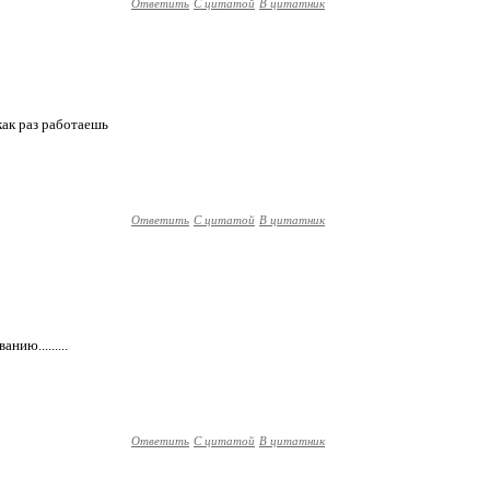
Ответить
С цитатой
В цитатник
как раз работаешь
Ответить
С цитатой
В цитатник
нию.........
Ответить
С цитатой
В цитатник