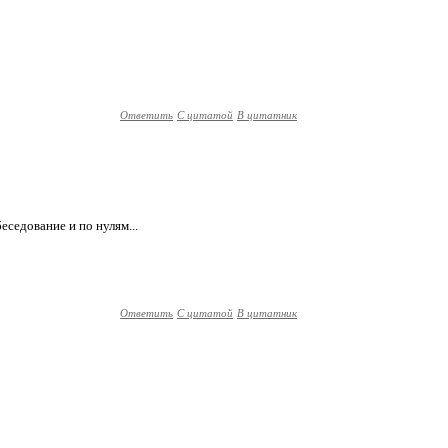
Ответить
С цитатой
В цитатник
еседование и по нулям...
Ответить
С цитатой
В цитатник