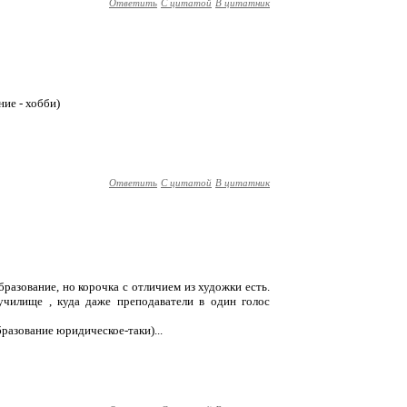
Ответить
С цитатой
В цитатник
ние - хобби)
Ответить
С цитатой
В цитатник
разование, но корочка с отличием из художки есть.
училище , куда даже преподаватели в один голос
образование юридическое-таки)...