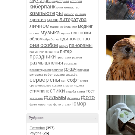
игры
звук
индастриал
история
киберпанк
кино
компьютер
компьютеры
космос
кошмар
литература
креатив
кровь
личное
модинг
макро
мобильники
музыка
ножи
нлп
москва
мумии
одиночество
облом
обработка
она
особое
панорамы
отпуск
питер
парусники
писанина
праздники
приставки
разгон
размышления
рассказы
ржач
реконструкция
реплика
рисунки
риторика
робот
рыцари
свадьба
сервер
сны
софт
сон
спорт
средневековье
ссылки
старая ладога
стихи
стимпанк
тест
судьба
танки
фильмы
фото
ухахахаа
фонарик
юмор
фото животные
фото статьи
Рубрики
-
Everyday
(397)
Psyche
(26)