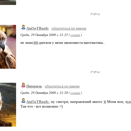
AniSoTRopIc
обратиться по имени
Среда, 29 Октября 2008 г. 21:25 (
ссылка
)
не знаю)))) диплом у меня экономиста-математика..
Нимриль
обратиться по имени
Среда, 29 Октября 2008 г. 21:28 (
ссылка
)
AniSoTRopIc
, ну смотри, направлений много )) Меня вон, ху
Так что - все возможно =)