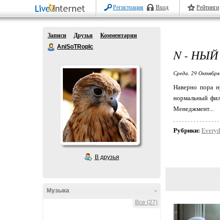
Регистрация
Вход
Рейтинги
Записи
Друзья
Комментарии
AniSoTRopIc
N - НЫЙ
Среда, 29 Октября
Наверно пора н
нормальный фил
Менеджмент...
Рубрики:
Every
В друзья
Музыка
-
Все (27)