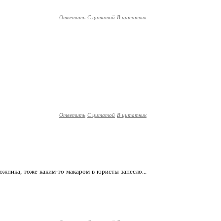
Ответить
С цитатой
В цитатник
Ответить
С цитатой
В цитатник
дожника, тоже каким-то макаром в юристы занесло...