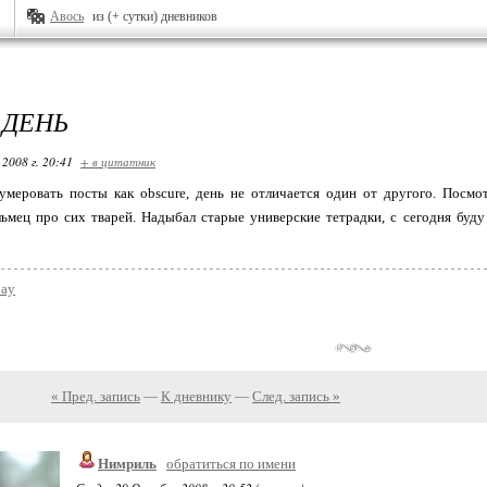
Авось
из (+ сутки) дневников
 ДЕНЬ
 2008 г. 20:41
+ в цитатник
умеровать посты как obscure, день не отличается один от другого. Посмо
ьмец про сих тварей. Надыбал старые универские тетрадки, с сегодня буду
day
« Пред. запись
—
К дневнику
—
След. запись »
Нимриль
обратиться по имени