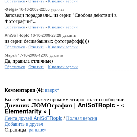
Обратиться
-
Ответить
-
К полной версии
16-10-2008-22:55
удалить
-Xelga-
Заповеди порадовали...из серии "Свобода действий в
Фотографии"...
Обратиться
-
Ответить
-
К полной версии
16-10-2008-23:28
удалить
AniSoTRopIc
из серии бесшабашных фотографофф))))
Обратиться
-
Ответить
-
К полной версии
17-10-2008-12:00
удалить
Марэй
Да, правила отличные)
Обратиться
-
Ответить
-
К полной версии
Комментарии (4):
вверх^
Вы сейчас не можете прокомментировать это сообщение.
Дневник ЛОМОграфия | AniSoTRopIc - «
Elementarity » |
Лента друзей AniSoTRopIc
/
Полная версия
Добавить в друзья
Страницы:
раньше»