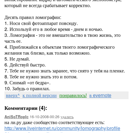
который не всегда срабатывает корректно.
Десять правил ломографии:
1. Носи свой фотоаппарат повсюду.
2. Используй его в любое время - днем и ночью.
3. Ломография - это не вмешательство в твою жизнь, это
часть ее.
4. Приближайся к объектам твоего ломографического
желания так близко, как только возможно.
5. Не думай.
6. Действуй быстро.
7. Тебе не нужно знать заранее, что снято у тебя на пленке.
8. Тебе не нужно знать это и потом.
9. Снимай «от бедра».
10. Забудь о правилах.
вверх^
к полной версии
понравилось!
в evernote
Комментарии (4):
16-10-2008-00:26
удалить
AniSoTRopIc
на ли.ру даже сообщество соответствующее есть:
http://www.liveinternet.ru/community/lomography/profile