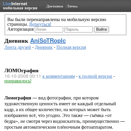
Live
Internet
Дневники
Личка
мобильная версия
Вы были перенаправлены на мобильную версию
страницы.
Вернуться!
Авторизация
Дневник
AniSoTRopIc
Лента друзей
-
Дневник
-
Полная версия
ЛОМОграфия
16-10-2008 00:11
к комментариям
-
к полной версии
-
понравилось!
Ломография
— вид фотографии, при котором
художественную ценность имеет не каждый отдельный
кадр, а их общее количество, на которых может быть
изображено всё, что угодно. Это также — съёмка «от
бедра», не смотря через видоискатель, преимущественно —
простым автоматическим плёночным фотоаппаратом.