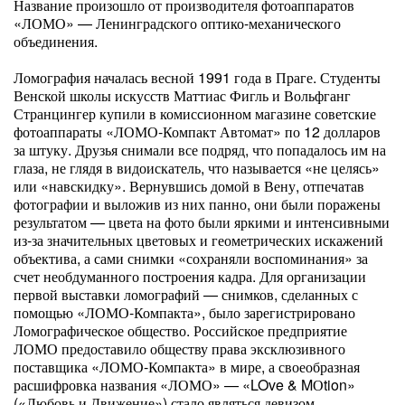
Название произошло от производителя фотоаппаратов
«ЛОМО» — Ленинградского оптико-механического
объединения.
Ломография началась весной 1991 года в Праге. Студенты
Венской школы искусств Маттиас Фигль и Вольфганг
Странцингер купили в комиссионном магазине советские
фотоаппараты «ЛОМО-Компакт Автомат» по 12 долларов
за штуку. Друзья снимали все подряд, что попадалось им на
глаза, не глядя в видоискатель, что называется «не целясь»
или «навскидку». Вернувшись домой в Вену, отпечатав
фотографии и выложив из них панно, они были поражены
результатом — цвета на фото были яркими и интенсивными
из-за значительных цветовых и геометрических искажений
объектива, а сами снимки «сохраняли воспоминания» за
счет необдуманного построения кадра. Для организации
первой выставки ломографий — снимков, сделанных с
помощью «ЛОМО-Компакта», было зарегистрировано
Ломографическое общество. Российское предприятие
ЛОМО предоставило обществу права эксклюзивного
поставщика «ЛОМО-Компакта» в мире, а своеобразная
расшифровка названия «ЛОМО» — «LOve & MОtion»
(«Любовь и Движение») стало являться девизом