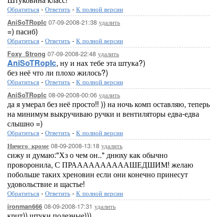
Обратиться
-
Ответить
-
К полной версии
07-09-2008-21:38
удалить
AniSoTRopIc
=) пасиб)
Обратиться
-
Ответить
-
К полной версии
07-09-2008-22:48
удалить
Foxy_Strong
AniSoTRopIc
, ну и нах тебе эта штука?)
без неё что ли плохо жилось?)
Обратиться
-
Ответить
-
К полной версии
08-09-2008-00:06
удалить
AniSoTRopIc
да я умерал без неё просто!! )) на ночь комп оставляю, теперь
на минимум выкручиваю ручки и вентиляторы едва-едва
слышно =)
Обратиться
-
Ответить
-
К полной версии
08-09-2008-13:18
удалить
Ничего_кроме
сижу и думаю:"Хз о чем он.." днюху как обычно
проворонила, С ПРААААААААААШЕДШИМ! желаю
побольше таких хреновин если они конечно принесут
удовольствие и щастье!
Обратиться
-
Ответить
-
К полной версии
08-09-2008-17:31
удалить
ironman666
крцт)) штуки полезные)))