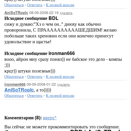
Обратиться
-
Ответить
-
К полной версии
08-09-2008-22:19
удалить
AniSoTRopIc
Исходное сообщение BDL
сижу и думаю:"Хз о чем он.." днюху как обычно
проворонила, С ПРААААААААААШЕДШИМ! желаю
побольше таких хреновин если они конечно принесут
удовольствие и щастье!
Исходное сообщение ironman666
вооо, айрон мну сразу понял)) не бабское это дело - компы
;)))
крцт)) штуки полезные)))
Обратиться
-
Ответить
-
К полной версии
09-09-2008-01:22
удалить
ironman666
AniSoTRopIc
, а то)))))
Обратиться
-
Ответить
-
К полной версии
Комментарии (8):
вверх^
Вы сейчас не можете прокомментировать это сообщение.