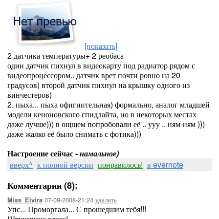
[показать]
2 датчика температуры+ 2 реобаса
один датчик пихнул в видеокарту под радиатор рядом с
видеопроцессором.. датчик врет почти ровно на 20
градусов) второй датчик пихнул на крышку одного из
винчестеров)
2. пыха... пыха офигиительная) формально, аналог младшей
модели кеноновского спидлайта, но в некоторых местах
даже лучше))) в ощщем попробовали её .. ууу .. ням-ням )))
даже жалко её было снимать с фотика)))
Настроение сейчас -
намальное)
вверх^
к полной версии
понравилось!
в evernote
Комментарии (8):
07-09-2008-21:24
удалить
Miss_Elvira
Упс... Проморгала... С прошедшим тебя!!!
Штуковина класс!