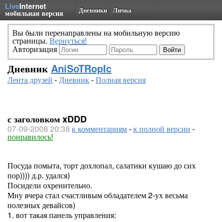
Live
Internet
Дневники
Личка
мобильная версия
Вы были перенаправлены на мобильную версию
страницы.
Вернуться!
Авторизация
Дневник
AniSoTRopIc
Лента друзей
-
Дневник
-
Полная версия
с заголовком xDDD
07-09-2008 20:38
к комментариям
-
к полной версии
-
понравилось!
Посуда помыта, торт дохлопал, салатики кушаю до сих
пор)))) д.р. удался)
Посидели охренительно.
Мну вчера стал счастливым обладателем 2-ух весьма
полезных девайсов)
1. вот такая панель управления: