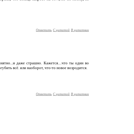
Ответить
С цитатой
В цитатник
онятно...и даже страшно. Кажется....что ты один во
огубить всё. или наоборот, что-то новое возродится.
Ответить
С цитатой
В цитатник