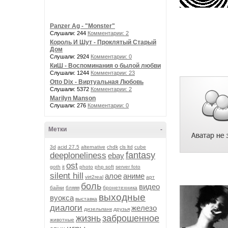
Panzer Ag - "Monster"
Слушали: 244
Комментарии: 2
Король И Шут - Проклятый Старый
Дом
Слушали: 2924
Комментарии: 0
КиШ - Воспоминания о былой любви
Слушали: 1244
Комментарии: 23
Otto Dix - Виртуальная Любовь
Слушали: 5372
Комментарии: 2
Marilyn Manson
Слушали: 276
Комментарии: 0
Метки
-
3d
acid 27.5
alternative
chdk
cls ltd
cube
fantasy
deeploneliness
ebay
ost
goth
it
photo
php soft
server foto
silent hill
алое
аниме
virt2real
арт
боль
видео
байки
бляяя
бронетехника
выходные
вуокса
выставка
диалоги
железо
дизельпанк
друзья
жизнь
заброшенное
животные