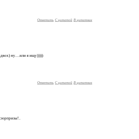
Ответить
С цитатой
В цитатник
ох) ну.....или я ищу)))))
Ответить
С цитатой
В цитатник
 сюрпризы!..