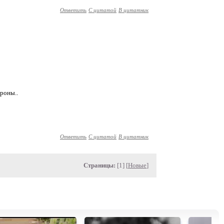
Ответить
С цитатой
В цитатник
роны..
Ответить
С цитатой
В цитатник
Страницы:
[1] [
Новые
]