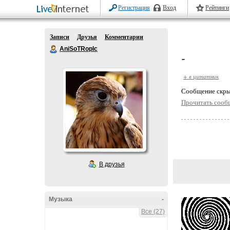
Регистрация
Вход
Рейтинги
Записи
Друзья
Комментарии
AniSoTRopIc
-
+ в цитатник
Cообщение скры
Прочитать сооб
В друзья
Музыка
-
Все (27)