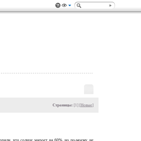
Страницы:
[1] [
Новые
]
ворили, что солнце закроет на 60%, но по-моему, не