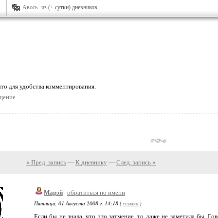
Авось
из (+ сутки) дневников
то для удобства комментирования.
щение
« Пред. запись
—
К дневнику
—
След. запись »
Марэй
обратиться по имени
Пятница, 01 Августа 2008 г. 14:18 (
ссылка
)
Если бы не знала, что это затмение, то даже не заметила бы. Го