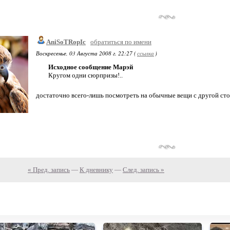
AniSoTRopIc
обратиться по имени
Воскресенье, 03 Августа 2008 г. 22:27 (
ссылка
)
Исходное сообщение Марэй
Кругом одни сюрпризы!..
достаточно всего-лишь посмотреть на обычные вещи с другой сто
« Пред. запись
—
К дневнику
—
След. запись »