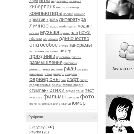
игры
звук
индастриал
история
киберпанк
кино
компьютер
компьютеры
космос
кошмар
литература
креатив
кровь
личное
модинг
макро
мобильники
музыка
ножи
нлп
москва
мумии
одиночество
облом
обработка
она
особое
панорамы
отпуск
питер
парусники
писанина
праздники
приставки
разгон
размышления
рассказы
ржач
реконструкция
реплика
рисунки
риторика
робот
рыцари
свадьба
сервер
сны
софт
сон
спорт
средневековье
ссылки
старая ладога
стихи
стимпанк
тест
судьба
танки
фильмы
фото
ухахахаа
фонарик
юмор
фото животные
фото статьи
Рубрики
-
Everyday
(397)
Psyche
(26)