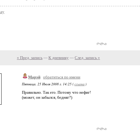
day
« Пред. запись
—
К дневнику
—
След. запись »
Марэй
обратиться по имени
Пятница, 25 Июля 2008 г. 14:25 (
ссылка
)
Правильно. Так его. Потому что нефиг!
(может, он забылся, бедняг?)