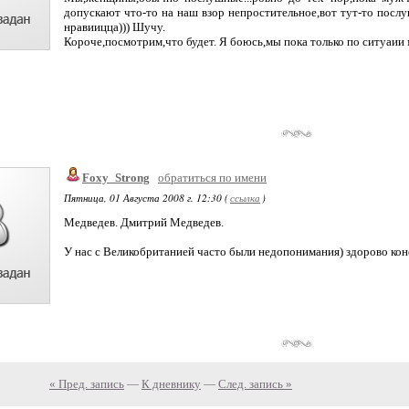
допускают что-то на наш взор непростительное,вот тут-то послуш
нравиицца))) Шучу.
Короче,посмотрим,что будет. Я боюсь,мы пока только по ситуаии
Foxy_Strong
обратиться по имени
Пятница, 01 Августа 2008 г. 12:30 (
ссылка
)
Медведев. Дмитрий Медведев.
У нас с Великобританией часто были недопонимания) здорово кон
« Пред. запись
—
К дневнику
—
След. запись »