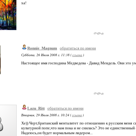
ха!
Ronnie_Magnum
обратиться по имени
Суббота, 26 Июля 2008 г. 11:38 (
ссылка
)
Настоящее имя господина Медведева - Давид Мендель. Они это у
Lazu_Ritt
обратиться по имени
Вторник, 29 Июля 2008 г. 10:24 (
ссылка
)
Хе)) Черт,британский менталитет по отношению к русским меня си
культурной попе,что нам пока и не снилась? Это не единственный 
Надеюсь,он будет нормальным лидером...