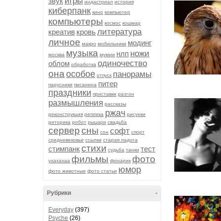
игры
звук
индастриал
история
киберпанк
кино
компьютер
компьютеры
космос
кошмар
литература
креатив
кровь
личное
модинг
макро
мобильники
музыка
ножи
нлп
москва
мумии
одиночество
облом
обработка
она
особое
панорамы
отпуск
питер
парусники
писанина
праздники
приставки
разгон
размышления
рассказы
ржач
реконструкция
реплика
рисунки
риторика
робот
рыцари
свадьба
сервер
сны
софт
сон
спорт
средневековье
ссылки
старая ладога
стихи
стимпанк
тест
судьба
танки
фильмы
фото
ухахахаа
фонарик
юмор
фото животные
фото статьи
Рубрики
-
Everyday
(397)
Psyche
(26)