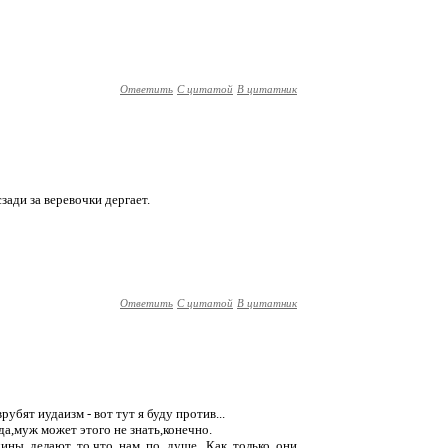
Ответить
С цитатой
В цитатник
ади за веревочки дергает.
Ответить
С цитатой
В цитатник
рубят иудаизм - вот тут я буду против...
да,муж может этого не знать,конечно.
ины делают то,что нам по душе. Как только они