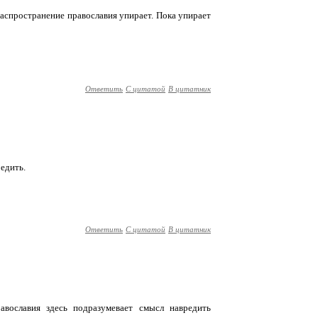
распространение православия упирает. Пока упирает
Ответить
С цитатой
В цитатник
редить.
Ответить
С цитатой
В цитатник
вославия здесь подразумевает смысл навредить