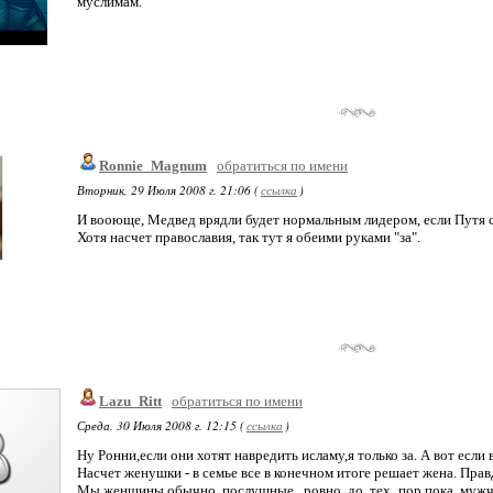
муслимам.
Ronnie_Magnum
обратиться по имени
Вторник, 29 Июля 2008 г. 21:06 (
ссылка
)
И вооюще, Медвед врядли будет нормальным лидером, если Путя сз
Хотя насчет православия, так тут я обеими руками "за".
Lazu_Ritt
обратиться по имени
Среда, 30 Июля 2008 г. 12:15 (
ссылка
)
Ну Ронни,если они хотят навредить исламу,я только за. А вот если в
Насчет женушки - в семье все в конечном итоге решает жена. Прав
Мы,женщины,обычно послушные...ровно до тех пор,пока мужч