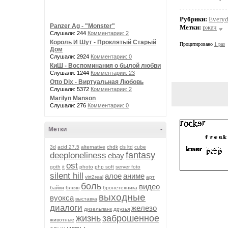
Рубрики:
Every
Panzer Ag - "Monster"
Метки:
ржач
Слушали: 244
Комментарии: 2
Король И Шут - Проклятый Старый
Процитировано
1 раз
Дом
Слушали: 2924
Комментарии: 0
КиШ - Воспоминания о былой любви
Слушали: 1244
Комментарии: 23
Otto Dix - Виртуальная Любовь
Слушали: 5372
Комментарии: 2
Marilyn Manson
Слушали: 276
Комментарии: 0
Метки
-
3d
acid 27.5
alternative
chdk
cls ltd
cube
fantasy
deeploneliness
ebay
ost
goth
it
photo
php soft
server foto
silent hill
алое
аниме
virt2real
арт
боль
видео
байки
бляяя
бронетехника
выходные
вуокса
выставка
диалоги
железо
дизельпанк
друзья
жизнь
заброшенное
животные