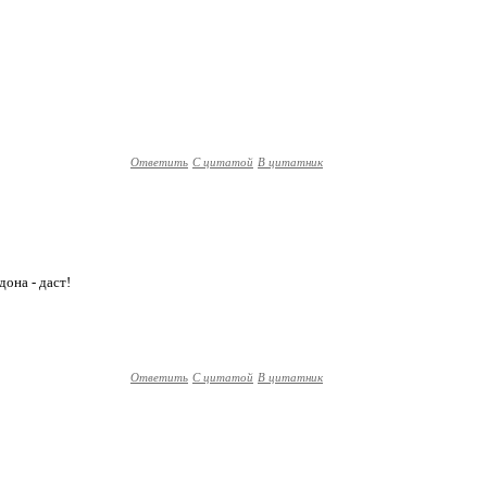
Ответить
С цитатой
В цитатник
она - даст!
Ответить
С цитатой
В цитатник