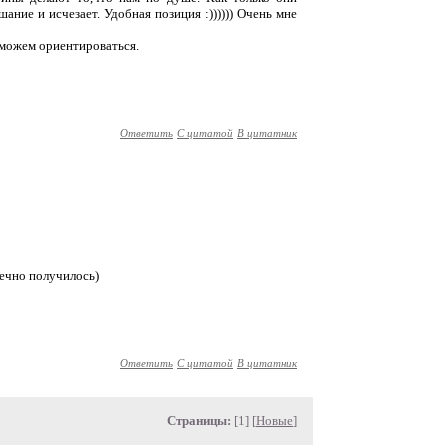
ание и исчезает. Удобная позиция :)))))) Очень мне
 можем ориентироваться.
Ответить
С цитатой
В цитатник
ечно получилось)
Ответить
С цитатой
В цитатник
Страницы:
[1] [
Новые
]