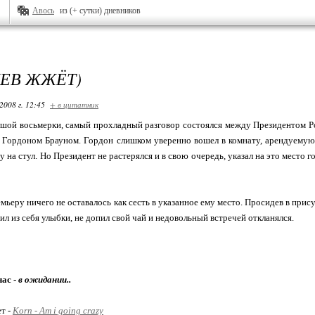
Авось
из (+ сутки) дневников
ЕВ ЖЖЁТ)
2008 г. 12:45
+ в цитатник
ьшой восьмерки, самый прохладный разговор состоялся между Президентом 
Гордоном Брауном. Гордон слишком уверенно вошел в комнату, арендуемую 
у на стул. Но Президент не растерялся и в свою очередь, указал на это место
мьеру ничего не оставалось как сесть в указанное ему место. Просидев в при
ил из себя улыбки, не допил свой чай и недовольный встречей откланялся.
час -
в ожидании..
ет -
Korn - Am i going crazy