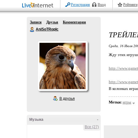
Регистрация
Вход
Рейтинги
Записи
Друзья
Комментарии
AniSoTRopIc
ТРЕЙЛЕР
Среда, 16 Июля 20
Жду этих игруш
http://www.gamet
http://www.gamet
В колонках игра
В друзья
Метки:
игры
Музыка
-
Все (27)