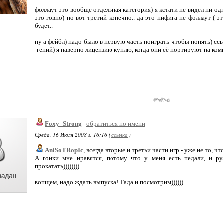
фоллаут это вообще отдельная категория) я кстати не видел ни одн
это говно) но вот третий конечно.. да это нифига не фоллаут ( 
будет..
ну а фейбл) надо было в первую часть поиграть чтобы понять) ссы
-гений) я наверно лицензию куплю, когда они её портируют на ко
Foxy_Strong
обратиться по имени
Среда, 16 Июля 2008 г. 16:16 (
ссылка
)
AniSoTRopIc
, всегда вторые и третьи части игр - уже не то, чт
А гонки мне нравятся, потому что у меня есть педали, и руль
прокатать))))))))
вопщем, надо ждать выпуска! Тада и посмотрим))))))