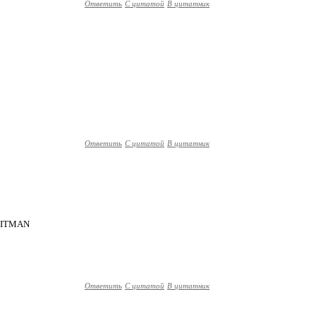
Ответить
С цитатой
В цитатник
Ответить
С цитатой
В цитатник
 HITMAN
Ответить
С цитатой
В цитатник