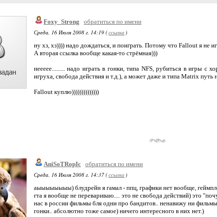
Foxy_Strong
обратиться по имени
Среда, 16 Июля 2008 г. 14:19 (
ссылка
)
ну хз, хз)))) надо дождаться, и поиграть. Потому что Fallout я не игр
А вторая ссылка вообще какая-то стрёмная)))
неееее......... надо играть в гонки, типа NFS, рубиться в игры с
игруха, свобода действия и т.д.), а может даже и типа Matrix путь 
Fallout куплю))))))))))))))
AniSoTRopIc
обратиться по имени
Среда, 16 Июля 2008 г. 14:37 (
ссылка
)
аыыыыыыыы) блудрейн я гамал - ппц, графики нет вообще, геймпл
гта я вообще не перевариваю.... это не свобода действий) это "поч
нас в россии фильмы бля одни про бандитов.. ненавижу ни фильмы
гонки.. абсолютно тоже самое) ничего интересного в них нет.)