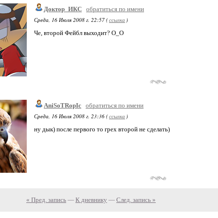
Доктор_ИКС
обратиться по имени
Среда, 16 Июля 2008 г. 22:57 (
ссылка
)
Че, второй Фейбл выходит? О_О
AniSoTRopIc
обратиться по имени
Среда, 16 Июля 2008 г. 23:36 (
ссылка
)
ну дык) после первого то грех второй не сделать)
« Пред. запись
—
К дневнику
—
След. запись »