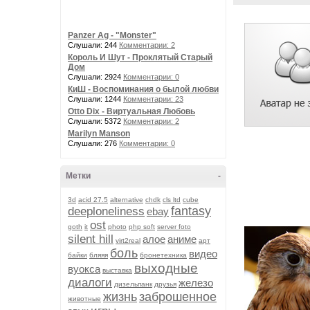
Panzer Ag - "Monster"
Слушали: 244
Комментарии: 2
Король И Шут - Проклятый Старый
Дом
Слушали: 2924
Комментарии: 0
КиШ - Воспоминания о былой любви
Слушали: 1244
Комментарии: 23
Otto Dix - Виртуальная Любовь
Слушали: 5372
Комментарии: 2
Marilyn Manson
Слушали: 276
Комментарии: 0
Метки
-
3d
acid 27.5
alternative
chdk
cls ltd
cube
fantasy
deeploneliness
ebay
ost
goth
it
photo
php soft
server foto
silent hill
алое
аниме
virt2real
арт
боль
видео
байки
бляяя
бронетехника
выходные
вуокса
выставка
диалоги
железо
дизельпанк
друзья
жизнь
заброшенное
животные