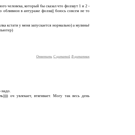
ого человека, который бы сказал что фоллаут 1 и 2 -
это обливион в антураже фолла(( боюсь совсем не то
лка кстати у меня запускается нормально) а мулиньё
мпьютер)
Ответить
С цитатой
В цитатник
о надо.
)))) оч увлекает, втягивает. Могу так весь день