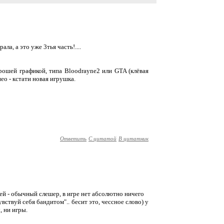
ала, а это уже 3тья часть!....
 хорошей графикой, типа Bloodrayne2 или GTA (клёвая
нео - кстати новая игрушка.
Ответить
С цитатой
В цитатник
ей - обычный слешер, в игре нет абсолютно ничего
увствуй себя бандитом".. бесит это, чессное слово) у
, ни игры.