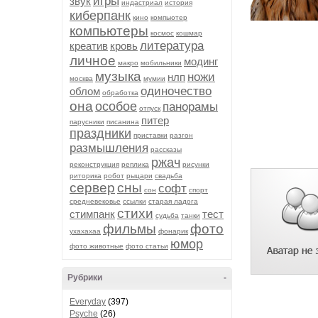
игры
звук
индастриал
история
киберпанк
кино
компьютер
компьютеры
космос
кошмар
литература
креатив
кровь
личное
модинг
макро
мобильники
музыка
ножи
нлп
москва
мумии
одиночество
облом
обработка
она
особое
панорамы
отпуск
питер
парусники
писанина
праздники
приставки
разгон
размышления
рассказы
ржач
реконструкция
реплика
рисунки
риторика
робот
рыцари
свадьба
сервер
сны
софт
сон
спорт
средневековье
ссылки
старая ладога
стихи
стимпанк
тест
судьба
танки
фильмы
фото
ухахахаа
фонарик
юмор
фото животные
фото статьи
Рубрики
-
Everyday
(397)
Psyche
(26)