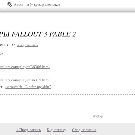
Авось
из (+ сутки) дневников
Ы FALLOUT 3 FABLE 2
08 г. 12:57
+ в цитатник
ек:
railers.com/player/36306.html
railers.com/player/36315.html
ет -
Aerosmith - "under my skin"
« Пред. запись
—
К дневнику
—
След. запись »