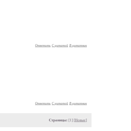
Ответить
С цитатой
В цитатник
Ответить
С цитатой
В цитатник
Страницы:
[1] [
Новые
]