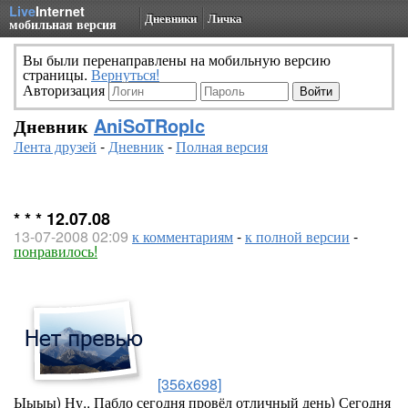
Live
Internet
Дневники
Личка
мобильная версия
Вы были перенаправлены на мобильную версию
страницы.
Вернуться!
Авторизация
Дневник
AniSoTRopIc
Лента друзей
-
Дневник
-
Полная версия
* * * 12.07.08
13-07-2008 02:09
к комментариям
-
к полной версии
-
понравилось!
[356x698]
Ыыыы) Ну.. Пабло сегодня провёл отличный день) Сегодня