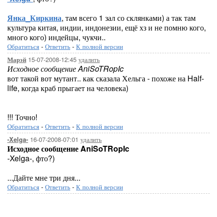
Янка_Киркина
, там всего 1 зал со склянками) а так там
культура китая, индии, индонезии, ещё хз и не помню кого,
много кого) индейцы, чукчи..
Обратиться
-
Ответить
-
К полной версии
15-07-2008-12:45
удалить
Марэй
Исходное сообщение AniSoTRopIc
вот такой вот мутант.. как сказала Хельга - похоже на Half-
life, когда краб прыгает на человека)
!!! Точно!
Обратиться
-
Ответить
-
К полной версии
16-07-2008-07:01
удалить
-Xelga-
Исходное сообщение AniSoTRopIc
-Xelga-, фто?)
...Дайте мне три дня...
Обратиться
-
Ответить
-
К полной версии