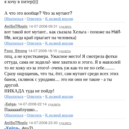
я хочу в питер((((
А что это вообще? Что за мутант?
Обратиться
-
Ответить
-
К полной версии
14-07-2008-09:31
удалить
AniSoTRopIc
вот такой вот мутант.. как сказала Хельга - похоже на Half-
life, когда краб прыгает на человека)
Обратиться
-
Ответить
-
К полной версии
14-07-2008-18:10
удалить
Foxy_Strong
ппц, а не кунсткамера. Ужасное место! Я смотрела фотки
оттуда, сама не ходила!- мне хватило и этого. Я в мавзолей
то не хожу из-за этого!- очень уж как-то не по себе.........
Сразу ощущаешь, что ты, ёпт, сам мутант среди всех этих
банок, склянок с уродами.... это ни они не такие - а ты
другой.
НИКАДА туда не пойду!
Обратиться
-
Ответить
-
К полной версии
14-07-2008-22:14
удалить
-Xelga-
Пааааааблушко...
Обратиться
-
Ответить
-
К полной версии
14-07-2008-23:30
удалить
AniSoTRopIc
-Xelga-
, фто?)