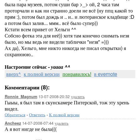
была пара музеев, потом суши бар >_> ой, 2 часа там
проторчали и как ни странно доели не всё (ну ппц какой то
прям :), потом был дождь и .. и.. и лютеранское кладбище :D
а потом был залив... ммм.. всё было супер))
Кстати всем привет от Хельги ^^
Собсно фотка эта для неё)) хотя там конечно снимать незя
было, но мы ведь не видели таблички "незя" =)))
Ах да), Хельго, мне никто никогда не писал открытки) я
сохранююю..
Настроение сейчас -
уаааа ^^
вверх^
к полной версии
понравилось!
в evernote
Комментарии (8):
13-07-2008-20:32
удалить
Ronnie_Magnum
Гыыы, я был там в скунскамере Питерской, тож эту хрень
видел.
Обратиться
-
Ответить
-
К полной версии
14-07-2008-07:44
удалить
Ancheez
А я вот нигде не была(((