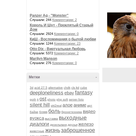
Panzer Ag - "Monster"
Слушали: 244
Комментарии: 2
Король И Шут - Проклятый Старый
Дом
Слушали: 2924
Комментарии: 0
КиШ - Воспоминания о былой любви
Слушали: 1244
Комментарии: 23
Otto Dix - Виртуальная Любовь
Слушали: 5372
Комментарии: 2
Marilyn Manson
Слушали: 276
Комментарии: 0
Метки
-
3d
acid 27.5
alternative
chdk
cls ltd
cube
fantasy
deeploneliness
ebay
ost
goth
it
photo
php soft
server foto
silent hill
алое
аниме
virt2real
арт
боль
видео
байки
бляяя
бронетехника
выходные
вуокса
выставка
диалоги
железо
дизельпанк
друзья
жизнь
заброшенное
животные