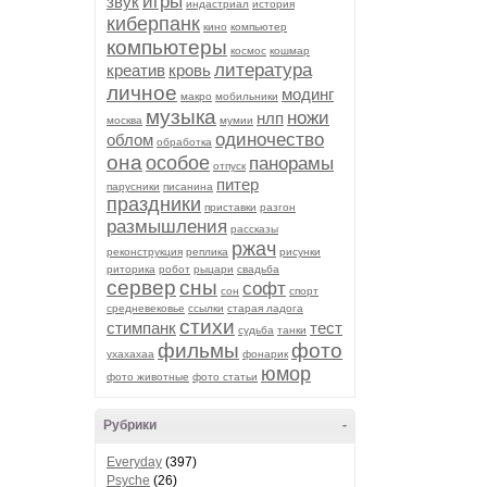
игры
звук
индастриал
история
киберпанк
кино
компьютер
компьютеры
космос
кошмар
литература
креатив
кровь
личное
модинг
макро
мобильники
музыка
ножи
нлп
москва
мумии
одиночество
облом
обработка
она
особое
панорамы
отпуск
питер
парусники
писанина
праздники
приставки
разгон
размышления
рассказы
ржач
реконструкция
реплика
рисунки
риторика
робот
рыцари
свадьба
сервер
сны
софт
сон
спорт
средневековье
ссылки
старая ладога
стихи
стимпанк
тест
судьба
танки
фильмы
фото
ухахахаа
фонарик
юмор
фото животные
фото статьи
Рубрики
-
Everyday
(397)
Psyche
(26)