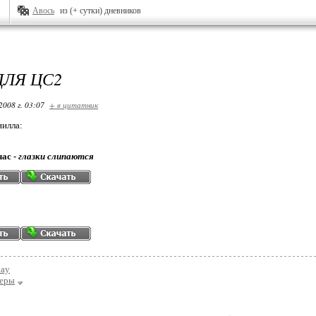
Авось
из (+ сутки) дневников
ДЛЯ ЦС2
2008 г. 03:07
+ в цитатник
нилла:
час -
глазки слипаются
day
еры