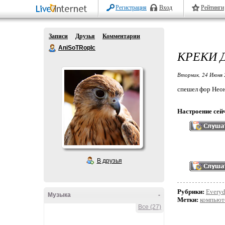
Регистрация
Вход
Рейтинги
Записи
Друзья
Комментарии
AniSoTRopIc
КРЕКИ 
Вторник, 24 Июня 
спешел фор Нео
Настроение сей
В друзья
Рубрики:
Every
Музыка
-
Метки:
компьют
Все (27)