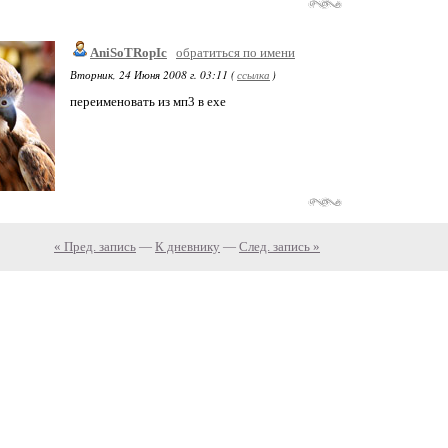
AniSoTRopIc
обратиться по имени
Вторник, 24 Июня 2008 г. 03:11 (
ссылка
)
переименовать из мп3 в ехе
« Пред. запись
—
К дневнику
—
След. запись »