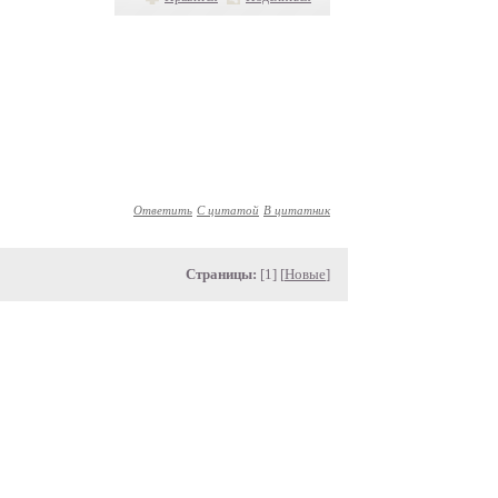
Ответить
С цитатой
В цитатник
Страницы:
[1] [
Новые
]