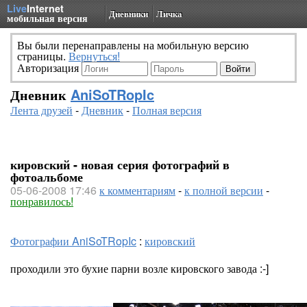
Live
Internet
Дневники
Личка
мобильная версия
Вы были перенаправлены на мобильную версию
страницы.
Вернуться!
Авторизация
Дневник
AniSoTRopIc
Лента друзей
-
Дневник
-
Полная версия
кировский - новая серия фотографий в
фотоальбоме
05-06-2008 17:46
к комментариям
-
к полной версии
-
понравилось!
Фотографии AniSoTRopIc
:
кировский
проходили это бухие парни возле кировского завода :-]