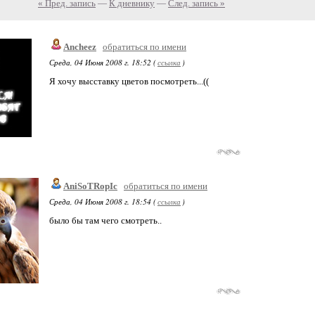
« Пред. запись
—
К дневнику
—
След. запись »
Ancheez
обратиться по имени
Среда, 04 Июня 2008 г. 18:52 (
ссылка
)
Я хочу высставку цветов посмотреть...((
AniSoTRopIc
обратиться по имени
Среда, 04 Июня 2008 г. 18:54 (
ссылка
)
было бы там чего смотреть..