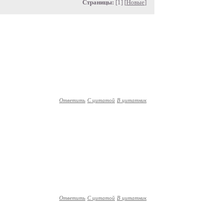
Страницы:
[1] [
Новые
]
Ответить
С цитатой
В цитатник
Ответить
С цитатой
В цитатник