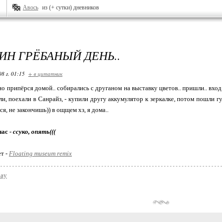
Авось
из (+ сутки) дневников
ИН ГРЁБАНЫЙ ДЕНЬ..
08 г. 01:15
+ в цитатник
но припёрся домой.. собирались с друганом на выставку цветов.. пришли.. вход 
и, поехали в Санрайз, - купили другу аккумулятор к зеркалке, потом пошли гулят
ся, не закончишь)) в ощщем хз, я дома..
час -
ссуко, опять(((
ет -
Floating museum remix
day