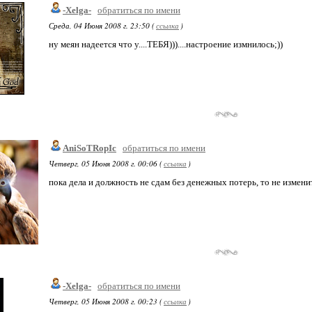
-Xelga-
обратиться по имени
Среда, 04 Июня 2008 г. 23:50 (
ссылка
)
ну меян надеется что у....ТЕБЯ)))....настроение измнилось;))
AniSoTRopIc
обратиться по имени
Четверг, 05 Июня 2008 г. 00:06 (
ссылка
)
пока дела и должность не сдам без денежных потерь, то не изменит
-Xelga-
обратиться по имени
Четверг, 05 Июня 2008 г. 00:23 (
ссылка
)