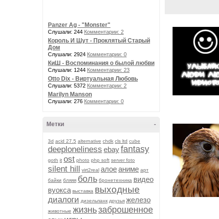
Panzer Ag - "Monster"
Слушали: 244
Комментарии: 2
Король И Шут - Проклятый Старый
Дом
Слушали: 2924
Комментарии: 0
КиШ - Воспоминания о былой любви
Слушали: 1244
Комментарии: 23
Otto Dix - Виртуальная Любовь
Слушали: 5372
Комментарии: 2
Marilyn Manson
Слушали: 276
Комментарии: 0
Метки
-
3d
acid 27.5
alternative
chdk
cls ltd
cube
fantasy
deeploneliness
ebay
ost
goth
it
photo
php soft
server foto
silent hill
алое
аниме
virt2real
арт
боль
видео
байки
бляяя
бронетехника
выходные
вуокса
выставка
диалоги
железо
дизельпанк
друзья
жизнь
заброшенное
животные