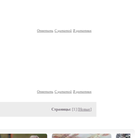
Ответить
С цитатой
В цитатник
Ответить
С цитатой
В цитатник
Страницы:
[1] [
Новые
]