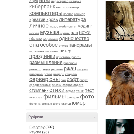
игры
звук
индастриал
история
киберпанк
кино
компьютер
компьютеры
космос
кошмар
литература
креатив
кровь
личное
модинг
макро
мобильники
музыка
ножи
нлп
москва
мумии
одиночество
облом
обработка
она
особое
панорамы
отпуск
питер
парусники
писанина
праздники
приставки
разгон
размышления
рассказы
ржач
реконструкция
реплика
рисунки
риторика
робот
рыцари
свадьба
сервер
сны
софт
сон
спорт
средневековье
ссылки
старая ладога
стихи
стимпанк
тест
судьба
танки
фильмы
фото
ухахахаа
фонарик
юмор
фото животные
фото статьи
Рубрики
-
Everyday
(397)
Psyche
(26)