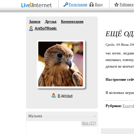
Регистрация
Вход
Рейтинги
Записи
Друзья
Комментарии
AniSoTRopIc
ЕЩЁ ОД
Среда, 04 Июня 20
час ночи.. недав
наплакал, плюнул
деньги не кончат
Настроение сей
В колонках игра
В друзья
Рубрики:
Every
Музыка
-
Все (27)