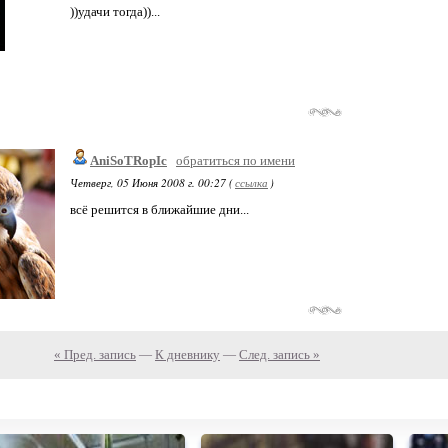
))удачи тогда))...
AniSoTRopIc
обратиться по имени
Четверг, 05 Июня 2008 г. 00:27 (
ссылка
)
всё решится в ближайшие дни...
« Пред. запись
—
К дневнику
—
След. запись »