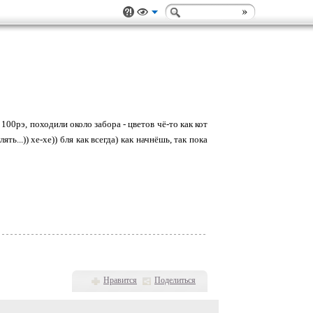
100рэ, походили около забора - цветов чё-то как кот
ь...)) хе-хе)) бля как всегда) как начнёшь, так пока
Нравится
Поделиться