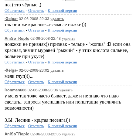
неа) это чёрные ;)
Обратиться
-
Ответить
-
К полной версии
02-06-2008-22:33
удалить
-Xelga-
так они же красные...всмысле ножки)))
Обратиться
-
Ответить
-
К полной версии
02-06-2008-22:48
удалить
AniSoTRopIc
ножжки не признак)) признак - тельце - "жопка" :D если она
красная, значит муравей "рыжий" - у этих кислота сильнее,
больнее при укусе)
Обратиться
-
Ответить
-
К полной версии
02-06-2008-23:02
удалить
-Xelga-
меян глуп)))...
Обратиться
-
Ответить
-
К полной версии
02-06-2008-23:06
удалить
ironman666
у меня так тоже часто бывает, даже и не знаю что надо
сделать.. запросы уменьшить или попытацца увеличить
возможности)
З.Ы. Лесник - крцтая песенга)))
Обратиться
-
Ответить
-
К полной версии
02-06-2008-23:35
удалить
AniSoTRopIc