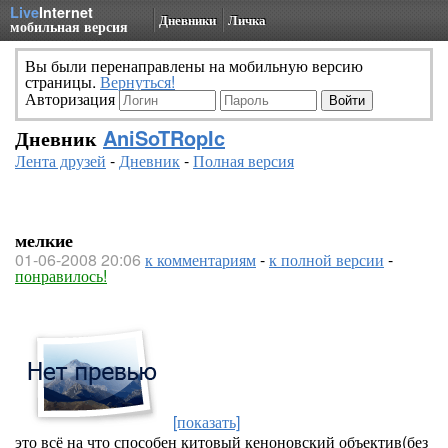
Live
Internet
Дневники
Личка
мобильная версия
Вы были перенаправлены на мобильную версию
страницы.
Вернуться!
Авторизация
Дневник
AniSoTRopIc
Лента друзей
-
Дневник
-
Полная версия
мелкие
01-06-2008 20:06
к комментариям
-
к полной версии
-
понравилось!
[показать]
это всё на что способен китовый кеноновский объектив(без