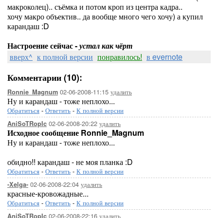
макроколец).. съёмка и потом кроп из центра кадра..
хочу макро объектив.. да вообще много чего хочу) а купил
карандаш :D
Настроение сейчас -
устал как чёрт
вверх^
к полной версии
понравилось!
в evernote
Комментарии (10):
02-06-2008-11:15
удалить
Ronnie_Magnum
Ну и карандаш - тоже неплохо...
Обратиться
-
Ответить
-
К полной версии
02-06-2008-20:22
удалить
AniSoTRopIc
Исходное сообщение Ronnie_Magnum
Ну и карандаш - тоже неплохо...
обидно!! карандаш - не моя планка :D
Обратиться
-
Ответить
-
К полной версии
02-06-2008-22:04
удалить
-Xelga-
красные-кровожадные...
Обратиться
-
Ответить
-
К полной версии
02-06-2008-22:16
удалить
AniSoTRopIc