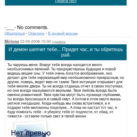
Пройти тест
-___- No comments.
Обратиться
-
Ответить
-
К полной версии
23-05-2008-15:00
удалить
Mirlona
И демон шепчет тебе... Придет час, и ты обретешь
рай.
Ты чаруешь меня. Вокруг тебя всегда находится много
необъяснимых явлений. Ты предчувствуешь будущее и порой
видишь вещие сны. У тебя очень богатое воображение, оно
делает для тебя окружающий мир необыкновенно прекрасным, но
другие, поверь, видят мир не таким. Твоя интуиция открывает для
тебя многие двери. Ты не всегда отдаешь отчет в своих поступках,
но они всегда оказываются верными. Твоя любовь всегда была
овеяна романтикой. Твои чувства могут быть пугающе глубокими,
ты всегда бросаешься в самый омут. А потом в этом омуте вьешь
уютное гнездышко. Когда-нибудь мы снова встретимся, и я
подарю тебе миллионы поцелуев... А пока не настал тот час, я
буду помогать тебе - я уберегу тебя от подлости, от обид, от
тяжести - оставлю только свет в твоей жизни.