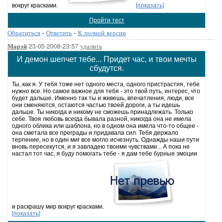
вокруг красками.
[показать]
Пройти тест
Обратиться
-
Ответить
-
К полной версии
23-05-2008-23:57
удалить
Марэй
И демон шепчет тебе... Придет час, и твои мечты
сбудутся.
Ты, как я. У тебя тоже нет одного места, одного пристрастия, тебе
нужно все. Но самое важное для тебя - это твой путь, интерес, что
будет дальше. Именно так ты и живешь, впечатления, люди, все
они сменяются, остаются частью твоей дороги, а ты идешь
дальше. Ты никогда и никому не сможешь принадлежать. Только
себе. Твоя любовь всегда бывала разной, никогда она не имела
одного облика или шаблона, но в одном она имела что-то общее -
она сметала все преграды и придавала сил. Тебя держало
терпение, но в один миг все могло исчезнуть. Однажды наши пути
вновь пересекутся, и я завладею твоими чувствами... А пока не
настал тот час, я буду помогать тебе - я дам тебе бурные эмоции
и раскрашу мир вокруг красками.
[показать]