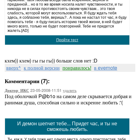
гармонии. Твоя любовь всегда была искренней, верной и
преданной... но в то же время носила налет чувственности, и ты
никогда не в силах противостоять своим чувствам... это твоя
слабость, которой могут воспользоваться. Я буду ждать тебя
здесь, я соблазню тебя, веришь?.. А пока не настал тот час, я буду
помогать тебе - я буду писать историю твоей жизни, в ней будет
много всего, только не будет повторений. Тебе не придется
жалеть.
[AD]
Пройти тест
кхем)) кхем) гы гы гы)) больше слов нет :D
вверх^
к полной версии
понравилось!
в evernote
Комментарии (7):
23-05-2008-11:51
удалить
Доктор_ИКС
Под оболочкой P@b1o на самом деле скрывается добрая и
ранимая душа, способная сильно и искренне любить :'(
И демон шепчет тебе... Придет час, и ты не
сможешь любить.
Ты, как я. У тебя тоже нет одного места, одного пристрастия, тебе