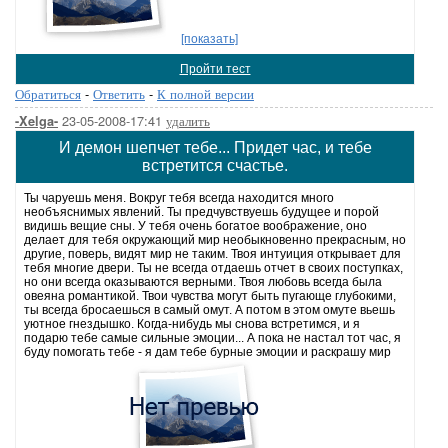
[показать]
Пройти тест
Обратиться
-
Ответить
-
К полной версии
23-05-2008-17:41
удалить
-Xelga-
И демон шепчет тебе... Придет час, и тебе
встретится счастье.
Ты чаруешь меня. Вокруг тебя всегда находится много
необъяснимых явлений. Ты предчувствуешь будущее и порой
видишь вещие сны. У тебя очень богатое воображение, оно
делает для тебя окружающий мир необыкновенно прекрасным, но
другие, поверь, видят мир не таким. Твоя интуиция открывает для
тебя многие двери. Ты не всегда отдаешь отчет в своих поступках,
но они всегда оказываются верными. Твоя любовь всегда была
овеяна романтикой. Твои чувства могут быть пугающе глубокими,
ты всегда бросаешься в самый омут. А потом в этом омуте вьешь
уютное гнездышко. Когда-нибудь мы снова встретимся, и я
подарю тебе самые сильные эмоции... А пока не настал тот час, я
буду помогать тебе - я дам тебе бурные эмоции и раскрашу мир