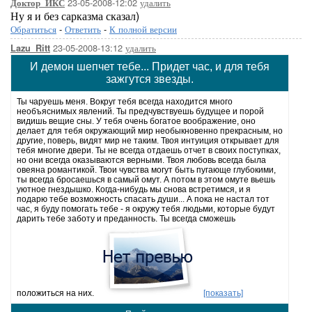
23-05-2008-12:02
удалить
Доктор_ИКС
Ну я и без сарказма сказал)
Обратиться
-
Ответить
-
К полной версии
23-05-2008-13:12
удалить
Lazu_Ritt
И демон шепчет тебе... Придет час, и для тебя
зажгутся звезды.
Ты чаруешь меня. Вокруг тебя всегда находится много
необъяснимых явлений. Ты предчувствуешь будущее и порой
видишь вещие сны. У тебя очень богатое воображение, оно
делает для тебя окружающий мир необыкновенно прекрасным, но
другие, поверь, видят мир не таким. Твоя интуиция открывает для
тебя многие двери. Ты не всегда отдаешь отчет в своих поступках,
но они всегда оказываются верными. Твоя любовь всегда была
овеяна романтикой. Твои чувства могут быть пугающе глубокими,
ты всегда бросаешься в самый омут. А потом в этом омуте вьешь
уютное гнездышко. Когда-нибудь мы снова встретимся, и я
подарю тебе возможность спасать души... А пока не настал тот
час, я буду помогать тебе - я окружу тебя людьми, которые будут
дарить тебе заботу и преданность. Ты всегда сможешь
положиться на них.
[показать]