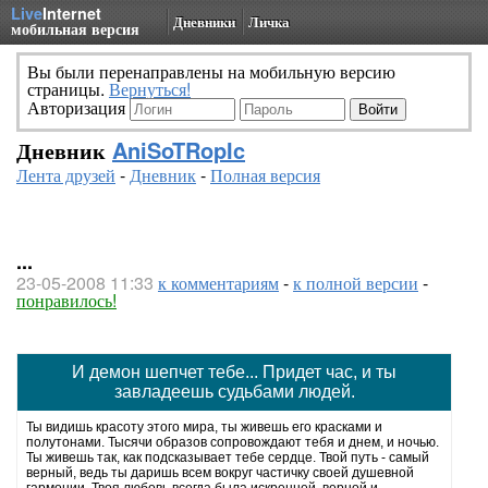
Live
Internet
Дневники
Личка
мобильная версия
Вы были перенаправлены на мобильную версию
страницы.
Вернуться!
Авторизация
Дневник
AniSoTRopIc
Лента друзей
-
Дневник
-
Полная версия
...
23-05-2008 11:33
к комментариям
-
к полной версии
-
понравилось!
И демон шепчет тебе... Придет час, и ты
завладеешь судьбами людей.
Ты видишь красоту этого мира, ты живешь его красками и
полутонами. Тысячи образов сопровождают тебя и днем, и ночью.
Ты живешь так, как подсказывает тебе сердце. Твой путь - самый
верный, ведь ты даришь всем вокруг частичку своей душевной