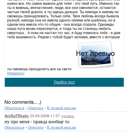
нужно все. Но самое важное для тебя - это твой путь. Именно так
ты и живешь, впечатления, люди, все они сменяются, остаются
частью твоей дороги, а ты идешь дальше. Ты никогда и никому не
сможешь принадлежать. Только себе. Твоя любовь всегда бывала
разной, никогда она не имела одного облика или шаблона, но в
одном она имела что-то общее - она всегда сгорала. Однажды
наши пути вновь пересекутся, и тогда ты не станешь любить
смертных... А пока не настал тот час, я буду помогать тебе - я дам
тебе взаимность. Рядом с тобой будет человек, вместе с которым
ты сможешь преодолеть все на свете.
[показать]
Пройти тест
No comments... ,)
Обратиться
-
Ответить
-
К полной версии
23-05-2008-11:57
удалить
AniSoTRopIc
ну про меня - правда вообще то
Обратиться
-
Ответить
-
К полной версии