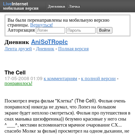
Live
Internet
Дневники
Личка
мобильная версия
Вы были перенаправлены на мобильную версию
страницы.
Вернуться!
Авторизация
Дневник
AniSoTRopIc
Лента друзей
-
Дневник
-
Полная версия
The Cell
17-05-2008 01:09
к комментариям
-
к полной версии
-
понравилось!
Посмотрел вчера фильм "Клетка" (The Cell). Фильм очень
понравился) никогда не думал, что Лопез на большом
экране будет неплохо смотреться). Фильм про путешествия в
снах маньяка шизофреника)) безумно красивые у него сны
^___^, местами вспоминается мрачное очарование СХ...
спасибо Молке за фильм) просмотрел на одном дыхании, не