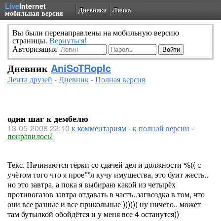
Live
Internet
Дневники
Личка
мобильная версия
Вы были перенаправлены на мобильную версию
страницы.
Вернуться!
Авторизация
Дневник
AniSoTRopIc
Лента друзей
-
Дневник
-
Полная версия
один шаг к дембелю
13-05-2008 22:10
к комментариям
-
к полной версии
-
понравилось!
Текс. Начинаются тёрки со сдачей дел и должности %(( с
учётом того что я прое**л кучу имущества, это буит жесть..
но это завтра, а пока я выбираю какой из четырёх
противогазов завтра отдавать в часть..загвоздка в том, что
они все разные и все прикольные )))))) ну ничего.. может
там бутылкой обойдётся и у меня все 4 останутся))