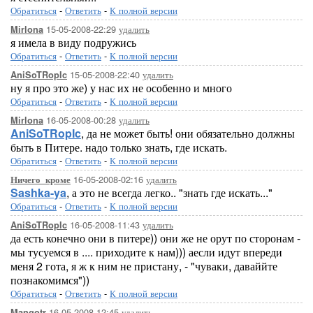
Обратиться
-
Ответить
-
К полной версии
15-05-2008-22:29
удалить
Mirlona
я имела в виду подружись
Обратиться
-
Ответить
-
К полной версии
15-05-2008-22:40
удалить
AniSoTRopIc
ну я про это же) у нас их не особенно и много
Обратиться
-
Ответить
-
К полной версии
16-05-2008-00:28
удалить
Mirlona
AniSoTRopIc
, да не может быть! они обязательно должны
быть в Питере. надо только знать, где искать.
Обратиться
-
Ответить
-
К полной версии
16-05-2008-02:16
удалить
Ничего_кроме
Sashka-ya
, а это не всегда легко.. "знать где искать..."
Обратиться
-
Ответить
-
К полной версии
16-05-2008-11:43
удалить
AniSoTRopIc
да есть конечно они в питере)) они же не орут по сторонам -
мы тусуемся в .... приходите к нам))) аесли идут впереди
меня 2 гота, я ж к ним не пристану, - "чуваки, даваййте
познакомимся"))
Обратиться
-
Ответить
-
К полной версии
16-05-2008-12:45
удалить
Mangotr