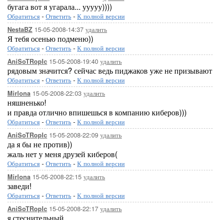
бугага вот я угарала... ууууу))))
Обратиться
-
Ответить
-
К полной версии
15-05-2008-14:37
удалить
NestaBZ
Я тебя осенью подменю))
Обратиться
-
Ответить
-
К полной версии
15-05-2008-19:40
удалить
AniSoTRopIc
рядовым значится? сейчас ведь пиджаков уже не призывают
Обратиться
-
Ответить
-
К полной версии
15-05-2008-22:03
удалить
Mirlona
няшненько!
и правда отлично впишешься в компанию киберов)))
Обратиться
-
Ответить
-
К полной версии
15-05-2008-22:09
удалить
AniSoTRopIc
да я бы не против))
жаль нет у меня друзей киберов(
Обратиться
-
Ответить
-
К полной версии
15-05-2008-22:15
удалить
Mirlona
заведи!
Обратиться
-
Ответить
-
К полной версии
15-05-2008-22:17
удалить
AniSoTRopIc
я стеснительный..