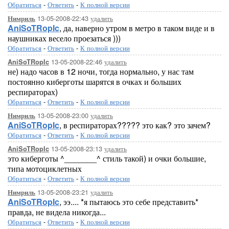
Обратиться
-
Ответить
-
К полной версии
13-05-2008-22:43
удалить
Нимриль
AniSoTRopIc
, да, наверно утром в метро в таком виде и в
наушниках весело проезаться )))
Обратиться
-
Ответить
-
К полной версии
13-05-2008-22:46
удалить
AniSoTRopIc
не) надо часов в 12 ночи, тогда нормально, у нас там
постоянно киберготы шарятся в очках и больших
респираторах)
Обратиться
-
Ответить
-
К полной версии
13-05-2008-23:00
удалить
Нимриль
AniSoTRopIc
, в респираторах????? это как? это зачем?
Обратиться
-
Ответить
-
К полной версии
13-05-2008-23:13
удалить
AniSoTRopIc
это киберготы ^_______^ стиль такой) и очки большие,
типа мотоциклетных
Обратиться
-
Ответить
-
К полной версии
13-05-2008-23:21
удалить
Нимриль
AniSoTRopIc
, ээ.... *я пытаюсь это себе представить*
правда, не видела никогда...
Обратиться
-
Ответить
-
К полной версии