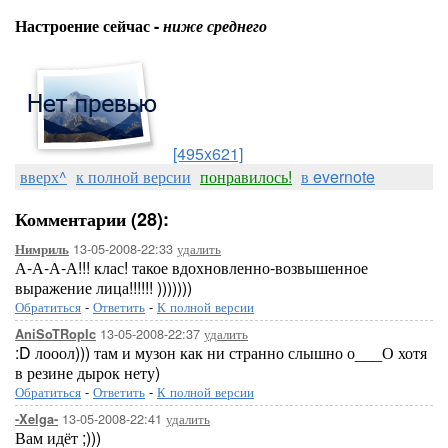
Настроение сейчас -
ниже среднего
[495x621]
вверх^
к полной версии
понравилось!
в evernote
Комментарии (28):
13-05-2008-22:33
удалить
Нимриль
А-А-А-А!!! клас! такое вдохновленно-возвышенное
выражение лица!!!!!! )))))))
Обратиться
-
Ответить
-
К полной версии
13-05-2008-22:37
удалить
AniSoTRopIc
:D лооол))) там и музон как ни странно слышно о___О хотя
в резине дырок нету)
Обратиться
-
Ответить
-
К полной версии
13-05-2008-22:41
удалить
-Xelga-
Вам идёт ;)))