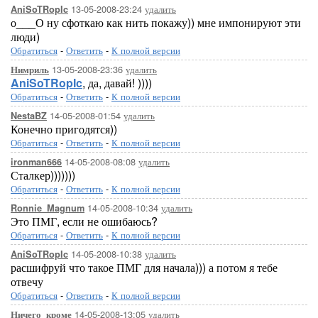
13-05-2008-23:24
удалить
AniSoTRopIc
о___О ну сфоткаю как нить покажу)) мне импонируют эти
люди)
Обратиться
-
Ответить
-
К полной версии
13-05-2008-23:36
удалить
Нимриль
AniSoTRopIc
, да, давай! ))))
Обратиться
-
Ответить
-
К полной версии
14-05-2008-01:54
удалить
NestaBZ
Конечно пригодятся))
Обратиться
-
Ответить
-
К полной версии
14-05-2008-08:08
удалить
ironman666
Сталкер)))))))
Обратиться
-
Ответить
-
К полной версии
14-05-2008-10:34
удалить
Ronnie_Magnum
Это ПМГ, если не ошибаюсь?
Обратиться
-
Ответить
-
К полной версии
14-05-2008-10:38
удалить
AniSoTRopIc
расшифруй что такое ПМГ для начала))) а потом я тебе
отвечу
Обратиться
-
Ответить
-
К полной версии
14-05-2008-13:05
удалить
Ничего_кроме