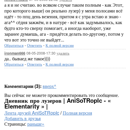
а я и не считаю. во всяком случае таким полным - как Этот,
про которого выше) он реально лузер) у меня полосами всё
идёт - то ппц день везения, притом я с утра встаю и знаю -
ага^^ сёдня зажжём, и в натуре - всё как задумывалось, как
будто кто-то сверху помогает, а иногда наоборот, уже
заранее думаешь, ага - придётся делать по-другому, потом у
что вот это точно не выйдет...
Обратиться
-
Ответить
-
К полной версии
08-05-2008-17:30
удалить
ironman666
да.. бываед же такое))))
Обратиться
-
Ответить
-
К полной версии
Комментарии (3):
вверх^
Вы сейчас не можете прокомментировать это сообщение.
Дневник про лузеров | AniSoTRopIc - «
Elementarity » |
Лента друзей AniSoTRopIc
/
Полная версия
Добавить в друзья
Страницы:
раньше»