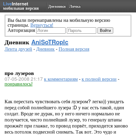
Live
Internet
Дневники
Личка
мобильная версия
Вы были перенаправлены на мобильную версию
страницы.
Вернуться!
Авторизация
Дневник
AniSoTRopIc
Лента друзей
-
Дневник
-
Полная версия
про лузеров
07-05-2008 21:17
к комментариям
-
к полной версии
-
понравилось!
Как перестать чувствовать себя лузером? легко)) увидеть
перед собой полнейшего лузера :D у нас есть такой, один
солдат. Вроде не дурак, но у него ничего нормально не
получается, чисто полнейший лузер, то генералу штаны
прожжёт при глажке, то провод порвёт, приходится заново
весь потолок подвесной снимать. Так вот. Это чудо и