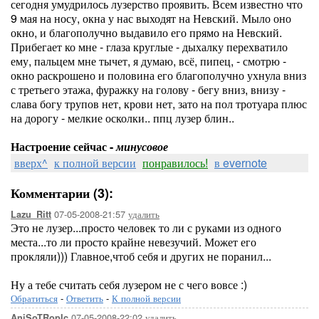
сегодня умудрилось лузерство проявить. Всем известно что
9 мая на носу, окна у нас выходят на Невский. Мыло оно
окно, и благополучно выдавило его прямо на Невский.
Прибегает ко мне - глаза круглые - дыхалку перехватило
ему, пальцем мне тычет, я думаю, всё, пипец, - смотрю -
окно раскрошено и половина его благополучно ухнула вниз
с третьего этажа, фуражку на голову - бегу вниз, внизу -
слава богу трупов нет, крови нет, зато на пол тротуара плюс
на дорогу - мелкие осколки.. ппц лузер блин..
Настроение сейчас -
минусовое
вверх^
к полной версии
понравилось!
в evernote
Комментарии (3):
07-05-2008-21:57
удалить
Lazu_Ritt
Это не лузер...просто человек то ли с руками из одного
места...то ли просто крайне невезучий. Может его
прокляли))) Главное,чтоб себя и других не поранил...
Ну а тебе считать себя лузером не с чего вовсе :)
Обратиться
-
Ответить
-
К полной версии
07-05-2008-22:02
удалить
AniSoTRopIc