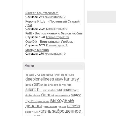
Panzer Ag - "Monster"
Слушали: 244
Комментарии: 2
Король И Шут - Проклятый Старый
Дом
Слушали: 2924
Комментарии: 0
КиШ - Воспоминания о былой любви
Слушали: 1244
Комментарии: 23
Otto Dix - Виртуальная Любовь
Слушали: 5372
Комментарии: 2
Marilyn Manson
Слушали: 276
Комментарии: 0
Метки
-
3d
acid 27.5
alternative
chdk
cls ltd
cube
fantasy
deeploneliness
ebay
ost
goth
it
photo
php soft
server foto
silent hill
алое
аниме
virt2real
арт
боль
видео
байки
бляяя
бронетехника
выходные
вуокса
выставка
диалоги
железо
дизельпанк
друзья
жизнь
заброшенное
животные