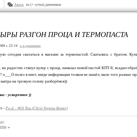
Авось
из (+ сутки) дневников
ЫРЫ РАЗГОН ПРОЦА И ТЕРМОПАСТА
008 г. 22:14
+ в цитатник
уло сегодня скататься в магазин за термопастой. Скатались с братом. Куп
 на радостях стянул кулер с проца, намазал новой пастой КПТ-8, всадил обрат
? о___О полез в инет, нигде информации толком не нашёл, мало того разные 
 завтра на трезвую голову разберёмся))
час -
ускоренное ))
ет -
P.o.d. - Will You (Chris Vrenna Remix)
day
еры