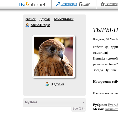
Регистрация
Вход
Рейтинги
Записи
Друзья
Комментарии
AniSoTRopIc
ТЫРЫ-П
Вторник, 06 Мая 2
собсно да, дёрн
отметили)
Пришёл я домой,
раньше то была?
Засада. Ну ничё,
Настроение сей
В друзья
В колонках игра
Музыка
-
Рубрики:
Every
Все (27)
Метки:
компьют