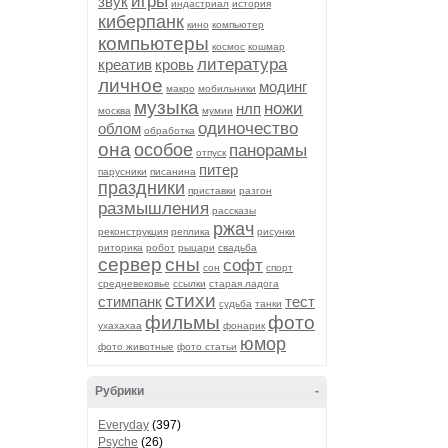
игры
звук
индастриал
история
киберпанк
кино
компьютер
компьютеры
космос
кошмар
литература
креатив
кровь
личное
модинг
макро
мобильники
музыка
ножи
нлп
москва
мумии
одиночество
облом
обработка
она
особое
панорамы
отпуск
питер
парусники
писанина
праздники
приставки
разгон
размышления
рассказы
ржач
реконструкция
реплика
рисунки
риторика
робот
рыцари
свадьба
сервер
сны
софт
сон
спорт
средневековье
ссылки
старая ладога
стихи
стимпанк
тест
судьба
танки
фильмы
фото
ухахахаа
фонарик
юмор
фото животные
фото статьи
Рубрики
-
Everyday
(397)
Psyche
(26)