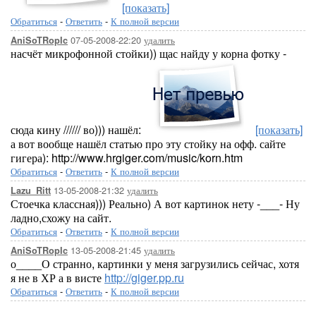
[показать]
Обратиться
-
Ответить
-
К полной версии
07-05-2008-22:20
удалить
AniSoTRopIc
насчёт микрофонной стойки)) щас найду у корна фотку -
сюда кину ////// во))) нашёл:
[показать]
а вот вообще нашёл статью про эту стойку на офф. сайте
гигера): http://www.hrgiger.com/music/korn.htm
Обратиться
-
Ответить
-
К полной версии
13-05-2008-21:32
удалить
Lazu_Ritt
Стоечка классная))) Реально) А вот картинок нету -___- Ну
ладно,схожу на сайт.
Обратиться
-
Ответить
-
К полной версии
13-05-2008-21:45
удалить
AniSoTRopIc
о____О странно, картинки у меня загрузились сейчас, хотя
я не в ХР а в висте
http://giger.pp.ru
Обратиться
-
Ответить
-
К полной версии