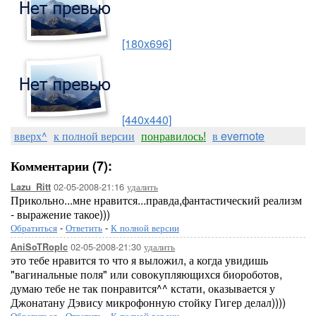
[180x696]
[440x440]
вверх^
к полной версии
понравилось!
в evernote
Комментарии (7):
02-05-2008-21:16
удалить
Lazu_Ritt
Прикольно...мне нравится...правда,фантастический реализм
- выражение такое)))
Обратиться
-
Ответить
-
К полной версии
02-05-2008-21:30
удалить
AniSoTRopIc
это тебе нравится то что я выложил, а когда увидишь
"вагинальные поля" или совокупляющихся биороботов,
думаю тебе не так понравится^^ кстати, оказывается у
Джонатану Дэвису микрофонную стойку Гигер делал))))
Обратиться
-
Ответить
-
К полной версии