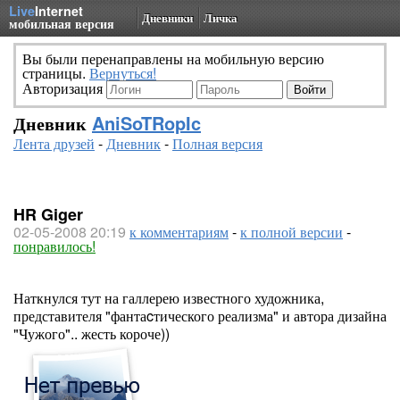
Live
Internet
Дневники
Личка
мобильная версия
Вы были перенаправлены на мобильную версию
страницы.
Вернуться!
Авторизация
Дневник
AniSoTRopIc
Лента друзей
-
Дневник
-
Полная версия
HR Giger
02-05-2008 20:19
к комментариям
-
к полной версии
-
понравилось!
Наткнулся тут на галлерею известного художника,
представителя "фантаcтического реализма" и автора дизайна
"Чужого".. жесть короче))