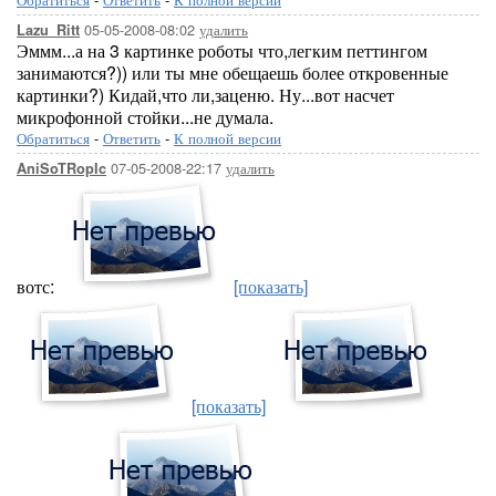
05-05-2008-08:02
удалить
Lazu_Ritt
Эммм...а на 3 картинке роботы что,легким петтингом
занимаются?)) или ты мне обещаешь более откровенные
картинки?) Кидай,что ли,заценю. Ну...вот насчет
микрофонной стойки...не думала.
Обратиться
-
Ответить
-
К полной версии
07-05-2008-22:17
удалить
AniSoTRopIc
вотс:
[показать]
[показать]