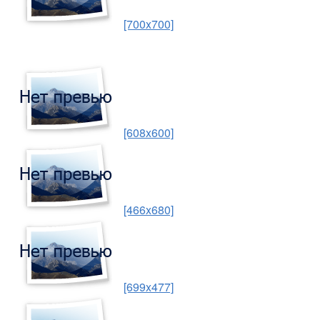
[700x700]
[608x600]
[466x680]
[699x477]