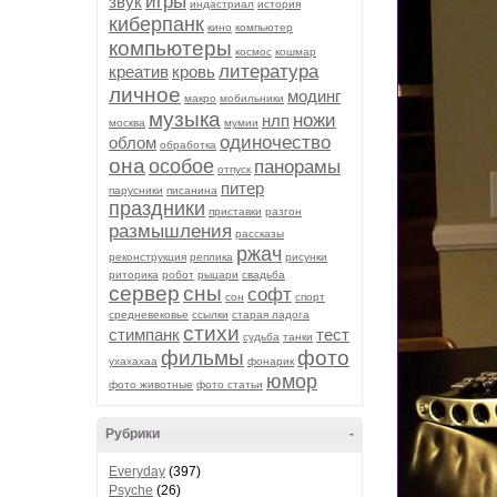
игры
звук
индастриал
история
киберпанк
кино
компьютер
компьютеры
космос
кошмар
литература
креатив
кровь
личное
модинг
макро
мобильники
музыка
ножи
нлп
москва
мумии
одиночество
облом
обработка
она
особое
панорамы
отпуск
питер
парусники
писанина
праздники
приставки
разгон
размышления
рассказы
ржач
реконструкция
реплика
рисунки
риторика
робот
рыцари
свадьба
сервер
сны
софт
сон
спорт
средневековье
ссылки
старая ладога
стихи
стимпанк
тест
судьба
танки
фильмы
фото
ухахахаа
фонарик
юмор
фото животные
фото статьи
Рубрики
-
Everyday
(397)
Psyche
(26)