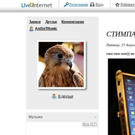
Регистрация
Вход
Рейтинги
Записи
Друзья
Комментарии
AniSoTRopIc
СТИМПА
Пятница, 25 Апрел
ням ням ням)) ме
В друзья
Музыка
-
Все (27)