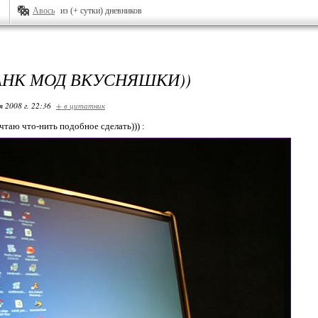
Авось
из (+ сутки) дневников
НК МОД ВКУСНЯШКИ))
я 2008 г. 22:36
+ в цитатник
чтаю что-нить подобное сделать))) :