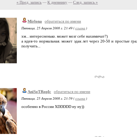
« Пред. запись
—
К дневнику
—
След. запись »
Mirlona
обратиться по имени
Пятница, 25 Апреля 2008 г. 23:49 (
ссылка
)
хм... интересненько. может мозг себе нахимичат?)
а идея-то нормальная. может эдак лет через 20-50 и простые гр
получить...
AniSoTRopIc
обратиться по имени
Пятница, 25 Апреля 2008 г. 23:59 (
ссылка
)
особенно в России XDDDDD ну ну))