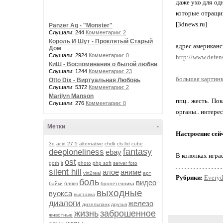
даже ухо для од
которые отращив
[3dnews.ru]
Panzer Ag - "Monster"
Слушали: 244
Комментарии: 2
Король И Шут - Проклятый Старый
адрес американс
Дом
Слушали: 2924
Комментарии: 0
http://www.defen
КиШ - Воспоминания о былой любви
Слушали: 1244
Комментарии: 23
большая картин
Otto Dix - Виртуальная Любовь
Слушали: 5372
Комментарии: 2
Marilyn Manson
ппц.. жесть. П
Слушали: 276
Комментарии: 0
органы.. интере
Метки
-
Настроение сей
3d
acid 27.5
alternative
chdk
cls ltd
cube
fantasy
deeploneliness
ebay
В колонках игра
ost
goth
it
photo
php soft
server foto
silent hill
алое
аниме
virt2real
арт
Рубрики:
Every
боль
видео
байки
бляяя
бронетехника
выходные
вуокса
выставка
диалоги
железо
дизельпанк
друзья
жизнь
заброшенное
животные