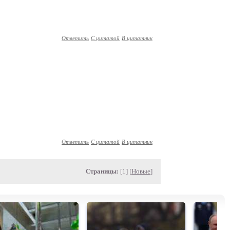
Ответить
С цитатой
В цитатник
Ответить
С цитатой
В цитатник
Страницы:
[1] [
Новые
]