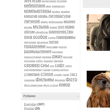
игры
звук
индастриал
история
киберпанк
кино
компьютер
компьютеры
космос
кошмар
литература
креатив
кровь
личное
модинг
макро
мобильники
музыка
ножи
нлп
москва
мумии
одиночество
облом
обработка
она
особое
панорамы
отпуск
питер
парусники
писанина
праздники
приставки
разгон
размышления
рассказы
ржач
реконструкция
реплика
рисунки
риторика
робот
рыцари
свадьба
сервер
сны
софт
сон
спорт
средневековье
ссылки
старая ладога
стихи
стимпанк
тест
судьба
танки
фильмы
фото
ухахахаа
фонарик
юмор
фото животные
фото статьи
Рубрики
-
Everyday
(397)
Psyche
(26)