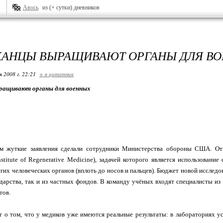
Авось
из (+ сутки) дневников
АНЦЫ ВЫРАЩИВАЮТ ОРГАНЫ ДЛЯ В
я 2008 г. 22:21
+ в цитатник
ращивают органы для военных
ем жуткие заявления сделали сотрудники Министерства обороны США. От
nstitute of Regenerative Medicine), задачей которого является использовани
гих человеческих органов (вплоть до носов и пальцев). Бюджет новой исследо
ударства, так и из частных фондов. В команду учёных входят специалисты 
тов.
т о том, что у медиков уже имеются реальные результаты: в лабораториях 