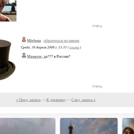
Mirlona
обратиться по имени
Среда, 30 Апреля 2008 г. 13:31 (
ссылка
)
Mangotr
, да??? в России?
« Пред. запись
—
К дневнику
—
След. запись »