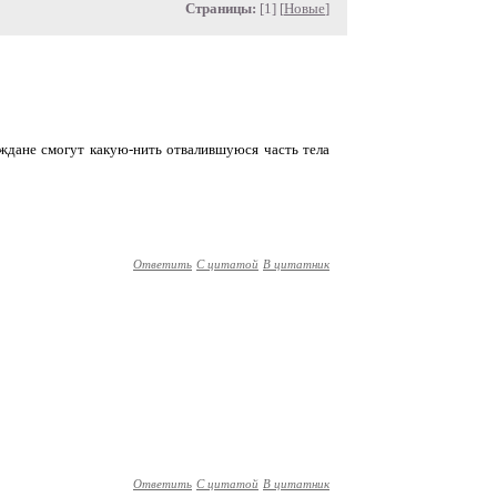
Страницы:
[1] [
Новые
]
аждане смогут какую-нить отвалившуюся часть тела
Ответить
С цитатой
В цитатник
Ответить
С цитатой
В цитатник