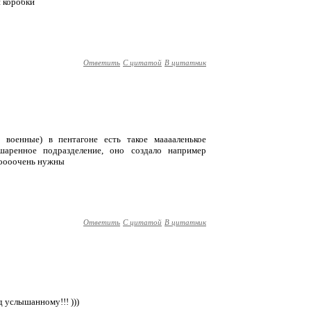
й коробки
Ответить
С цитатой
В цитатник
военные) в пентагоне есть такое мааааленькое
шаренное подразделение, оно создало например
 ооооочень нужны
Ответить
С цитатой
В цитатник
д услышанному!!! )))