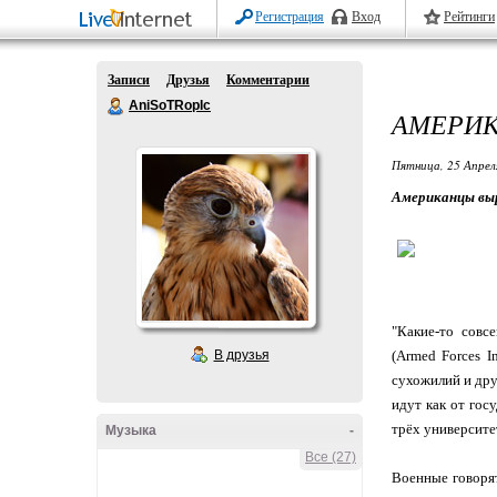
Регистрация
Вход
Рейтинги
Записи
Друзья
Комментарии
AniSoTRopIc
АМЕРИК
Пятница, 25 Апрел
Американцы вы
"Какие-то совс
В друзья
(Armed Forces I
сухожилий и дру
идут как от гос
трёх университе
Музыка
-
Все (27)
Военные говоря