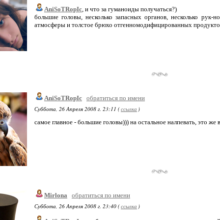
AniSoTRopIc
, и что за гуманоиды получаться?)
большие головы, несколько запасных органов, несколько рук-но
атмосферы и толстое брюхо отгенномодифицированных продукто
AniSoTRopIc
обратиться по имени
Суббота, 26 Апреля 2008 г. 23:11 (
ссылка
)
самое главное - большие головы))) на остальное налпевать, это же
Mirlona
обратиться по имени
Суббота, 26 Апреля 2008 г. 23:40 (
ссылка
)