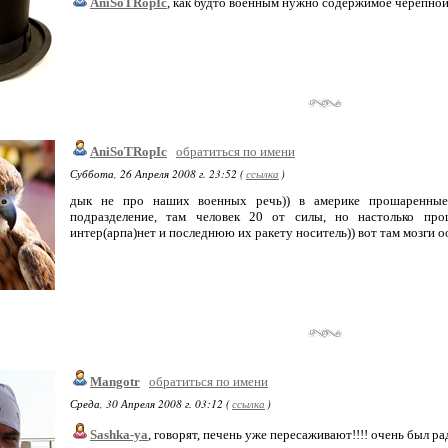
AniSoTRopIc
, как будто военным нужно содержимое черепно
AniSoTRopIc
обратиться по имени
Суббота, 26 Апреля 2008 г. 23:52 (
ссылка
)
дык не про наших военных речь)) в америке прошаренные 
подразделение, там человек 20 от силы, но настолько про
интер(арпа)нет и последнюю их ракету носитель)) вот там мозги
Mangotr
обратиться по имени
Среда, 30 Апреля 2008 г. 03:12 (
ссылка
)
Sashka-ya
, говорят, печень уже пересаживают!!!! очень был ра