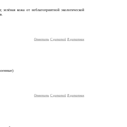
г, зелёная кожа от неблагоприятной экологической
в.
Ответить
С цитатой
В цитатник
 военные)
Ответить
С цитатой
В цитатник