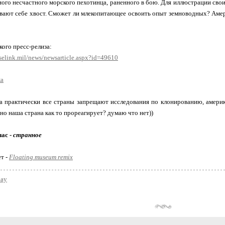
ного несчастного морского пехотинца, раненного в бою. Для иллюстрации сво
ают себе хвост. Сможет ли млекопитающее освоить опыт земноводных? Амери
кого пресс-релиза:
selink.mil/news/newsarticle.aspx?id=49610
ка
ока практически все страны запрещают исследования по клонированию, амер
сно наша страна как то прореагирует? думаю что нет))
час -
странное
ет -
Floating museum remix
day