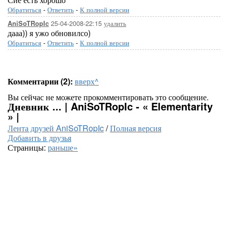
Обратиться
-
Ответить
-
К полной версии
25-04-2008-22:15
удалить
AniSoTRopIc
дааа)) я ужо обновилсо)
Обратиться
-
Ответить
-
К полной версии
Комментарии (2):
вверх^
Вы сейчас не можете прокомментировать это сообщение.
Дневник ... | AniSoTRopIc - « Elementarity
» |
Лента друзей AniSoTRopIc
/
Полная версия
Добавить в друзья
Страницы:
раньше»