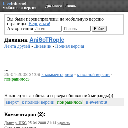
Live
Internet
Дневники
Личка
мобильная версия
Вы были перенаправлены на мобильную версию
страницы.
Вернуться!
Авторизация
Дневник
AniSoTRopIc
Лента друзей
-
Дневник
-
Полная версия
...
25-04-2008 21:09
к комментариям
-
к полной версии
-
понравилось!
Наконец то заработали сервера обновлений миранды)))
вверх^
к полной версии
понравилось!
в evernote
Комментарии (2):
25-04-2008-21:14
удалить
Доктор_ИКС
Сие есть хорошо