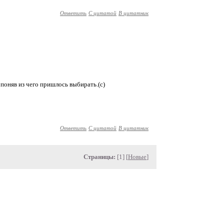
Ответить
С цитатой
В цитатник
е поняв из чего пришлось выбирать.(с)
Ответить
С цитатой
В цитатник
Страницы:
[1] [
Новые
]