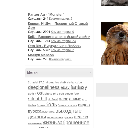
Panzer Ag - "Monster"
Слушали: 244
Комментарии: 2
Король И Шут - Проклятый Старый
Дом
Слушали: 2924
Комментарии: 0
КиШ - Воспоминания о былой любви
Слушали: 1244
Комментарии: 23
Otto Dix - Виртуальная Любовь
Слушали: 5372
Комментарии: 2
Marilyn Manson
Слушали: 276
Комментарии: 0
Метки
-
3d
acid 27.5
alternative
chdk
cls ltd
cube
fantasy
deeploneliness
ebay
ost
goth
it
photo
php soft
server foto
silent hill
алое
аниме
virt2real
арт
боль
видео
байки
бляяя
бронетехника
выходные
вуокса
выставка
диалоги
железо
дизельпанк
друзья
жизнь
заброшенное
животные