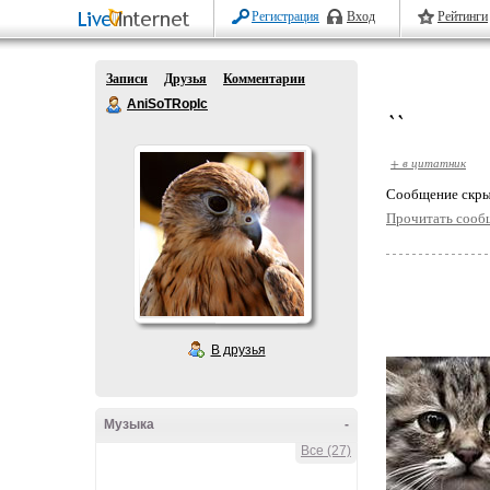
Регистрация
Вход
Рейтинги
Записи
Друзья
Комментарии
AniSoTRopIc
``
+ в цитатник
Cообщение скры
Прочитать сооб
В друзья
Музыка
-
Все (27)