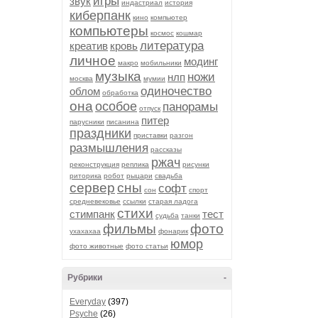
игры
звук
индастриал
история
киберпанк
кино
компьютер
компьютеры
космос
кошмар
литература
креатив
кровь
личное
модинг
макро
мобильники
музыка
ножи
нлп
москва
мумии
одиночество
облом
обработка
она
особое
панорамы
отпуск
питер
парусники
писанина
праздники
приставки
разгон
размышления
рассказы
ржач
реконструкция
реплика
рисунки
риторика
робот
рыцари
свадьба
сервер
сны
софт
сон
спорт
средневековье
ссылки
старая ладога
стихи
стимпанк
тест
судьба
танки
фильмы
фото
ухахахаа
фонарик
юмор
фото животные
фото статьи
Рубрики
-
Everyday
(397)
Psyche
(26)