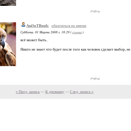
AniSoTRopIc
обратиться по имени
Суббота, 01 Марта 2008 г. 18:29 (
ссылка
)
всё может быть..
Никто не знает что будет после того как человек сделает выбор, н
« Пред. запись
—
К дневнику
—
След. запись »