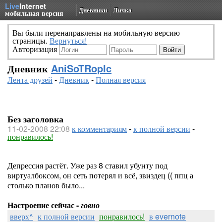
Live
Internet
Дневники
Личка
мобильная версия
Вы были перенаправлены на мобильную версию
страницы.
Вернуться!
Авторизация
Дневник
AniSoTRopIc
Лента друзей
-
Дневник
-
Полная версия
Без заголовка
11-02-2008 22:08
к комментариям
-
к полной версии
-
понравилось!
Депрессия растёт. Уже раз 8 ставил убунту под
виртуалбоксом, он сеть потерял и всё, звиздец (( ппц а
столько планов было...
Настроение сейчас -
говно
вверх^
к полной версии
понравилось!
в evernote