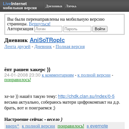
Live
Internet
Дневники
Личка
мобильная версия
Вы были перенаправлены на мобильную версию
страницы.
Вернуться!
Авторизация
Дневник
AniSoTRopIc
Лента друзей
-
Дневник
-
Полная версия
ёпт рашен хакерс ))
24-01-2008 23:30
к комментариям
-
к полной версии
-
понравилось!
хе-хе )) нашёл такую тему:
http://chdk.clan.su/index/0-5
весьма актуально, собераюсь матери цифрокомпакт на д.р.
брать, вот и поиграемся ;)
Настроение сейчас -
весело )
вверх^
к полной версии
понравилось!
в evernote