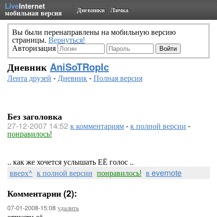
Live
Internet
Дневники
Личка
мобильная версия
Вы были перенаправлены на мобильную версию
страницы.
Вернуться!
Авторизация
Дневник
AniSoTRopIc
Лента друзей
-
Дневник
-
Полная версия
Без заголовка
27-12-2007 14:52
к комментариям
-
к полной версии
-
понравилось!
.. как же хочется услышать ЕЁ голос ..
вверх^
к полной версии
понравилось!
в evernote
Комментарии (2):
07-01-2008-15:08
удалить
отпусти её....