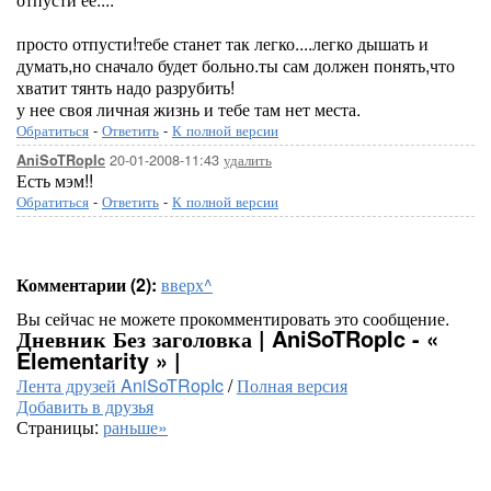
просто отпусти!тебе станет так легко....легко дышать и
думать,но сначало будет больно.ты сам должен понять,что
хватит тянть надо разрубить!
у нее своя личная жизнь и тебе там нет места.
Обратиться
-
Ответить
-
К полной версии
20-01-2008-11:43
удалить
AniSoTRopIc
Есть мэм!!
Обратиться
-
Ответить
-
К полной версии
Комментарии (2):
вверх^
Вы сейчас не можете прокомментировать это сообщение.
Дневник Без заголовка | AniSoTRopIc - «
Elementarity » |
Лента друзей AniSoTRopIc
/
Полная версия
Добавить в друзья
Страницы:
раньше»