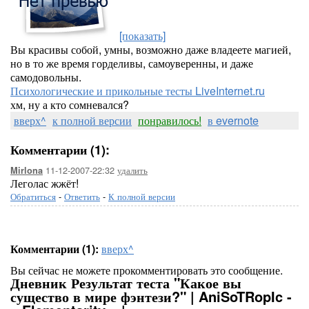
[показать]
Вы красивы собой, умны, возможно даже владеете магией,
но в то же время горделивы, самоуверенны, и даже
самодовольны.
Психологические и прикольные тесты LiveInternet.ru
хм, ну а кто сомневался?
вверх^
к полной версии
понравилось!
в evernote
Комментарии (1):
11-12-2007-22:32
удалить
Mirlona
Леголас жжёт!
Обратиться
-
Ответить
-
К полной версии
Комментарии (1):
вверх^
Вы сейчас не можете прокомментировать это сообщение.
Дневник Результат теста "Какое вы
существо в мире фэнтези?" | AniSoTRopIc -