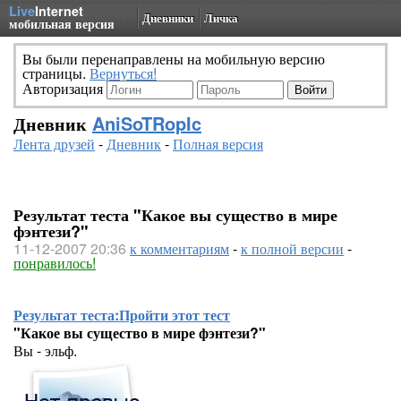
Live
Internet
Дневники
Личка
мобильная версия
Вы были перенаправлены на мобильную версию
страницы.
Вернуться!
Авторизация
Дневник
AniSoTRopIc
Лента друзей
-
Дневник
-
Полная версия
Результат теста "Какое вы существо в мире
фэнтези?"
11-12-2007 20:36
к комментариям
-
к полной версии
-
понравилось!
Результат теста:
Пройти этот тест
"Какое вы существо в мире фэнтези?"
Вы - эльф.