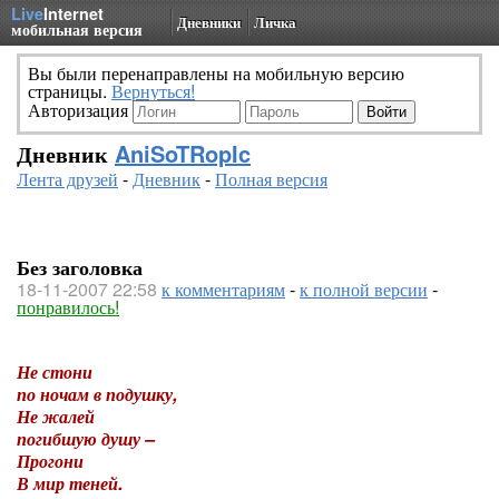
Live
Internet
Дневники
Личка
мобильная версия
Вы были перенаправлены на мобильную версию
страницы.
Вернуться!
Авторизация
Дневник
AniSoTRopIc
Лента друзей
-
Дневник
-
Полная версия
Без заголовка
18-11-2007 22:58
к комментариям
-
к полной версии
-
понравилось!
Не стони
по ночам в подушку,
Не жалей
погибшую душу –
Прогони
В мир теней.