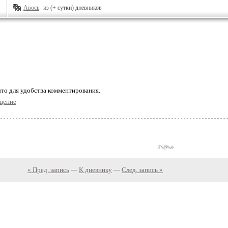
Авось
из (+ сутки) дневников
то для удобства комментирования.
щение
« Пред. запись
—
К дневнику
—
След. запись »