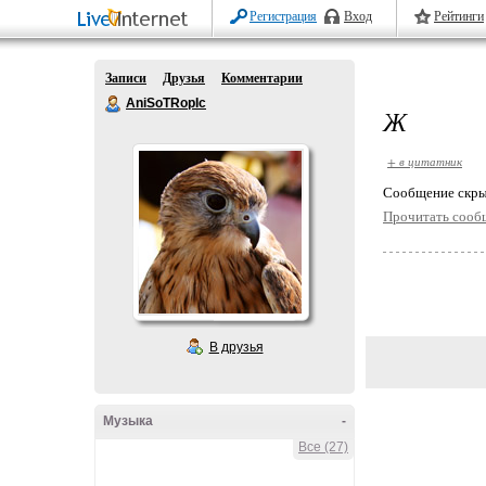
Регистрация
Вход
Рейтинги
Записи
Друзья
Комментарии
AniSoTRopIc
Ж
+ в цитатник
Cообщение скры
Прочитать сооб
В друзья
Музыка
-
Все (27)