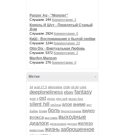
Panzer Ag - "Monster"
Слушали: 244
Комментарии: 2
Король И Шут - Проклятый Старый
Дом
Слушали: 2924
Комментарии: 0
КиШ - Воспоминания о былой любви
Слушали: 1244
Комментарии: 23
Otto Dix - Виртуальная Любовь
Слушали: 5372
Комментарии: 2
Marilyn Manson
Слушали: 276
Комментарии: 0
Метки
-
3d
acid 27.5
alternative
chdk
cls ltd
cube
fantasy
deeploneliness
ebay
ost
goth
it
photo
php soft
server foto
silent hill
алое
аниме
virt2real
арт
боль
видео
байки
бляяя
бронетехника
выходные
вуокса
выставка
диалоги
железо
дизельпанк
друзья
жизнь
заброшенное
животные