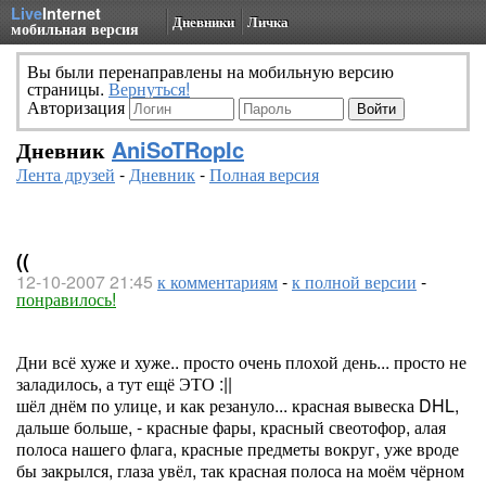
Live
Internet
Дневники
Личка
мобильная версия
Вы были перенаправлены на мобильную версию
страницы.
Вернуться!
Авторизация
Дневник
AniSoTRopIc
Лента друзей
-
Дневник
-
Полная версия
((
12-10-2007 21:45
к комментариям
-
к полной версии
-
понравилось!
Дни всё хуже и хуже.. просто очень плохой день... просто не
заладилось, а тут ещё ЭТО :||
шёл днём по улице, и как резануло... красная вывеска DHL,
дальше больше, - красные фары, красный свеотофор, алая
полоса нашего флага, красные предметы вокруг, уже вроде
бы закрылся, глаза увёл, так красная полоса на моём чёрном