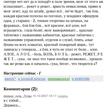
свитере нет нет да и попадёт в поле зрения, мозг от этого аж
вспыхивает... режет и режет.. яркость немыслимая, прямо в
мозг лезет, иду по штабу, думал всё.. легче будет.. так бля..
каждая красная полоска на погонах, у младших офицеров
одна, у старших - 2, тонкие оторочки на штанах, на
фуражках.. бля бля бля... всё красное, всё алое, всё
вгрызается.. глаза болят, мозг выворачивает... красные
таблички с названиями кабинетов, красные таблички с
названиями управлений, отделов и служб, блять, алые
буквы на всех плакатах, красный пожарный ящик.. тут
лампасы у генерала... а бля, я чуть не упал от боли... алое,
АЛОЕ, А Л О Е, - боль, БОЛЬ, Б О Л Ь, - режет, РЕЖЕТ, Р Е
Ж Е Т... сука.. не знал что такое вообще возможно... прошло
так же резко как и началось. сука, бесит.. что творится а?
Настроение сейчас -
Г
вверх^
к полной версии
понравилось!
в evernote
Комментарии (2):
15-10-2007-16:17
удалить
первая_дочь_Луны
я с тобой...
Держись...