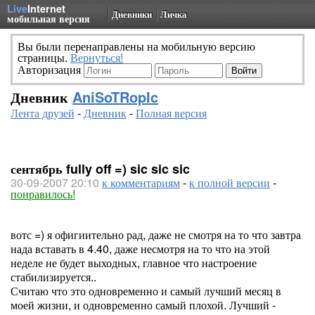
Live
Internet
Дневники
Личка
мобильная версия
Вы были перенаправлены на мобильную версию
страницы.
Вернуться!
Авторизация
Дневник
AniSoTRopIc
Лента друзей
-
Дневник
-
Полная версия
сентябрь fully off =) sic sic sic
30-09-2007 20:10
к комментариям
-
к полной версии
-
понравилось!
вотс =) я офигиительно рад, даже не смотря на то что завтра
нада вставать в 4.40, даже несмотря на то что на этой
неделе не будет выходных, главное что настроение
стабилизируется..
Считаю что это одновременно и самый лучший месяц в
моей жизни, и одновременно самый плохой. Лучший -