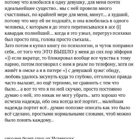
потому что влюбился в одну девушку, для меня почти
идеальнейшее существо.. мы с ней провели много
счастливых, по крайней мере для меня, минут... а худший,
потому что мну ей не подошёл, и она влюбилась в одного
человека, с которым я до этого переписывался в асе (((
кавардак полнейший... когда я это узнал, перегруз психики
был просто ппц, голова просто съехала..
Зато потом я купил книгу по психологии, и чуток поправил
себя.. от того что ЭТО ВЫШЛО у меня до сих пор эйфория
=)) если вкратце, то блокировал вообще все чувства к тому
парню, потом поговорил с ним в реале по телефону, хотя он
живёт в омске а я в питере =) с девушкой хуже: обиду,
любовь удалось засунуть куда то глубоко, отголоски правда
часто вылазят, но ещё терпимо, не сравнить с тем что
было... а вот то что я по ней скучаю, просто постоянно
думаю о ней, это никак не могу убрать.. зато хорошо что
исчезла надежда, ибо она всегда всё портит... малейшая
надежда портит всё.. думаю попозже описать как это было
всё сделано, простыми нормальными словами, чтоб можно
было понять каждому..
сегодня будет стих от Истергула: