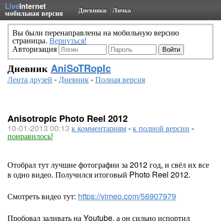
Live
Internet
Дневники
Личка
мобильная версия
Вы были перенаправлены на мобильную версию
страницы.
Вернуться!
Авторизация
Дневник
AniSoTRopIc
Лента друзей
-
Дневник
-
Полная версия
Anisotropic Photo Reel 2012
10-01-2013 00:13
к комментариям
-
к полной версии
-
понравилось!
Отобрал тут лучшие фотографии за 2012 год, и свёл их все
в одно видео. Получился итоговый Photo Reel 2012.
Смотреть видео тут:
https://vimeo.com/56907979
Пробовал заливать на Youtube, а он сильно испортил