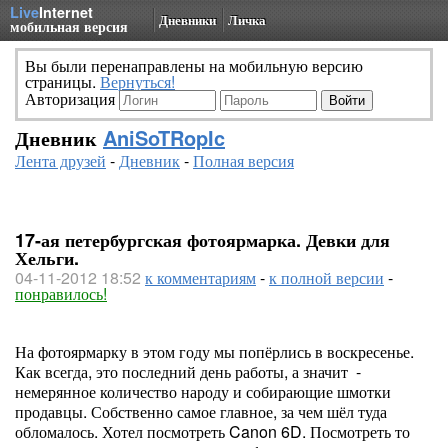
Live
Internet
Дневники
Личка
мобильная версия
Вы были перенаправлены на мобильную версию
страницы.
Вернуться!
Авторизация
Дневник
AniSoTRopIc
Лента друзей
-
Дневник
-
Полная версия
17-ая петербургская фотоярмарка. Девки для
Хельги.
04-11-2012 18:52
к комментариям
-
к полной версии
-
понравилось!
На фотоярмарку в этом году мы попёрлись в воскресенье.
Как всегда, это последний день работы, а значит -
немерянное количество народу и собирающие шмотки
продавцы. Собственно самое главное, за чем шёл туда
обломалось. Хотел посмотреть Canon 6D. Посмотреть то