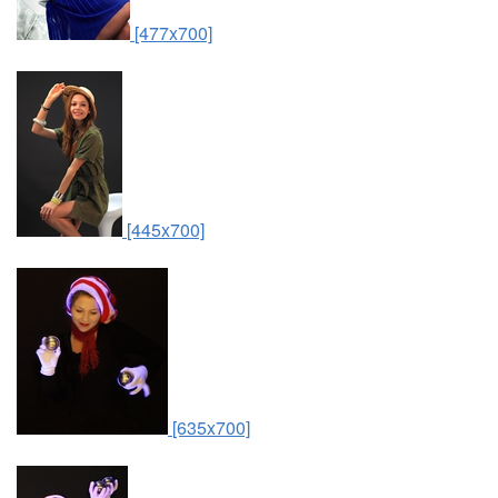
[477x700]
[445x700]
[635x700]