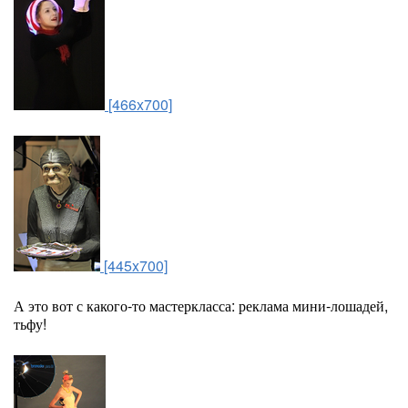
[466x700]
[445x700]
А это вот с какого-то мастеркласса: реклама мини-лошадей,
тьфу!