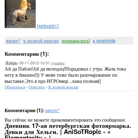
[469x691]
вверх^
к полной версии
понравилось!
в evernote
Комментарии (1):
06-11-2012-10:01
удалить
-Xelga-
Ай да Пабло!Ай да молодэц!Порадовал с утра. Жаль тока
нету в бикини!)) У меян тоже было разочарование по
выставке.Это я про ИГРОмир...лажа полная((
Обратиться
-
Ответить
-
К полной версии
Комментарии (1):
вверх^
Вы сейчас не можете прокомментировать это сообщение.
Дневник 17-ая петербургская фотоярмарка.
Девки для Хельги. | AniSoTRopIc - «
Elementarity » |