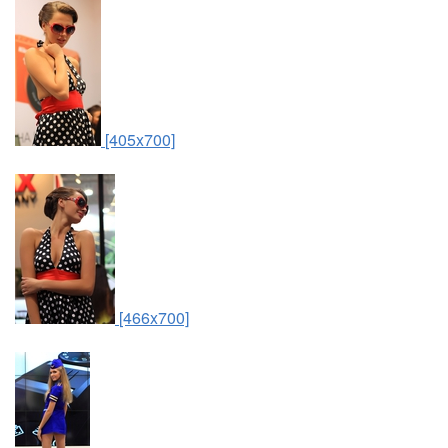
[405x700]
[466x700]