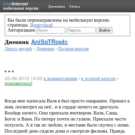
Live
Internet
Дневники
Личка
мобильная версия
Вы были перенаправлены на мобильную версию
страницы.
Вернуться!
Авторизация
Дневник
AniSoTRopIc
Лента друзей
-
Дневник
-
Полная версия
* * *
05-08-2012 14:30
к комментариям
-
к полной версии
-
понравилось!
Когда мне написала Валя я был просто ошарашен. Пришел к
ним, посмотрел на неё.. и в сердце ничего не дрогнуло.
Вообще ничего. Они приехали вчетвером. Валя, Саша,
Богос и Ваня. По питеру почти не гуляли. Приехали чисто
потусить. А я так не люблю, и местами было скучно с ними.
Последний день сидели дома и смотрели фильмы. Правда