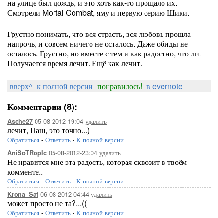
на улице был дождь, и это хоть как-то прощало их.
Смотрели Mortal Combat, яму и первую серию Шики.
Грустно понимать, что вся страсть, вся любовь прошла
напрочь, и совсем ничего не осталось. Даже обиды не
осталось. Грустно, но вместе с тем и как радостно, что ли.
Получается время лечит. Ещё как лечит.
вверх^
к полной версии
понравилось!
в evernote
Комментарии (8):
05-08-2012-19:04
удалить
Asche27
лечит, Паш, это точно...)
Обратиться
-
Ответить
-
К полной версии
05-08-2012-23:04
удалить
AniSoTRopIc
Не нравится мне эта радость, которая сквозит в твоём
комменте..
Обратиться
-
Ответить
-
К полной версии
06-08-2012-04:44
удалить
Krona_Sat
может просто не та?...((
Обратиться
-
Ответить
-
К полной версии