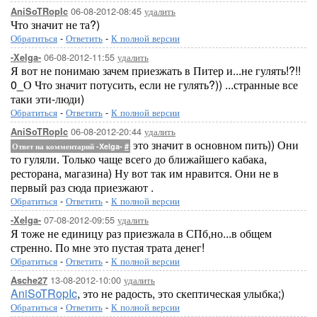
06-08-2012-08:45
удалить
AniSoTRopIc
Что значит не та?)
Обратиться
-
Ответить
-
К полной версии
06-08-2012-11:55
удалить
-Xelga-
Я вот не понимаю зачем приезжать в Питер и...не гулять!?!!
0_О Что значит потусить, если не гулять?)) ...странные все
таки эти-люди)
Обратиться
-
Ответить
-
К полной версии
06-08-2012-20:44
удалить
AniSoTRopIc
это значит в основном пить)) Они
Ответ на комментарий -Xelga-
#
то гуляли. Только чаще всего до ближайшего кабака,
ресторана, магазина) Ну вот так им нравится. Они не в
первый раз сюда приезжают .
Обратиться
-
Ответить
-
К полной версии
07-08-2012-09:55
удалить
-Xelga-
Я тоже не единицу раз приезжала в СПб,но...в общем
стренно. По мне это пустая трата денег!
Обратиться
-
Ответить
-
К полной версии
13-08-2012-10:00
удалить
Asche27
AniSoTRopIc
, это не радость, это скептическая улыбка;)
Обратиться
-
Ответить
-
К полной версии