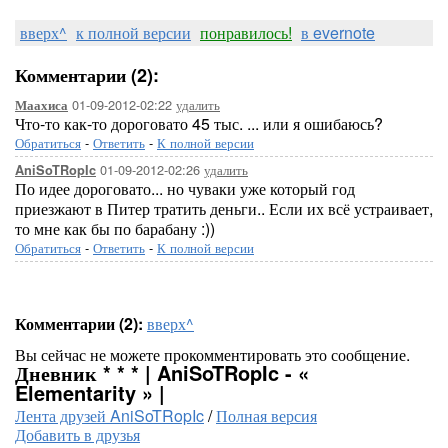
вверх^
к полной версии
понравилось!
в evernote
Комментарии (2):
01-09-2012-02:22
удалить
Маахиса
Что-то как-то дороговато 45 тыс. ... или я ошибаюсь?
Обратиться
-
Ответить
-
К полной версии
01-09-2012-02:26
удалить
AniSoTRopIc
По идее дороговато... но чуваки уже который год
приезжают в Питер тратить деньги.. Если их всё устраивает,
то мне как бы по барабану :))
Обратиться
-
Ответить
-
К полной версии
Комментарии (2):
вверх^
Вы сейчас не можете прокомментировать это сообщение.
Дневник * * * | AniSoTRopIc - «
Elementarity » |
Лента друзей AniSoTRopIc
/
Полная версия
Добавить в друзья