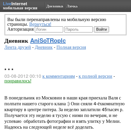
Live
Internet
Дневники
Личка
мобильная версия
Вы были перенаправлены на мобильную версию
страницы.
Вернуться!
Авторизация
Дневник
AniSoTRopIc
Лента друзей
-
Дневник
-
Полная версия
* * *
03-08-2012 00:10
к комментариям
-
к полной версии
-
понравилось!
В понедельник из Московии в наши края приехала Валя с
полпати нашего старого клана :) Они сняли 4-ёхкомнатную
квартиру в центре питера. За неделю заплатили 45тысяч р.
Получается эту неделю я тусую с ними по вечерам, и не
успеваю обработать фотографии и взять улитку у Мелии.
Надеюсь на следующей неделе всё доделать.