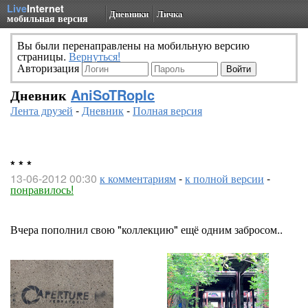
Live
Internet
Дневники
Личка
мобильная версия
Вы были перенаправлены на мобильную версию
страницы.
Вернуться!
Авторизация
Дневник
AniSoTRopIc
Лента друзей
-
Дневник
-
Полная версия
* * *
13-06-2012 00:30
к комментариям
-
к полной версии
-
понравилось!
Вчера пополнил свою "коллекцию" ещё одним забросом..