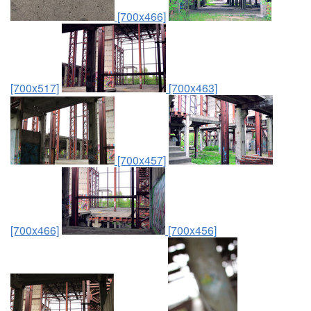
[700x466]
[700x517]
[700x463]
[700x457]
[700x466]
[700x456]