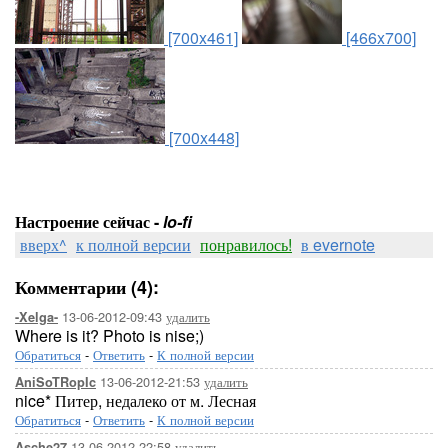
[700x461]
[466x700]
[700x448]
Настроение сейчас -
lo-fi
вверх^
к полной версии
понравилось!
в evernote
Комментарии (4):
13-06-2012-09:43
удалить
-Xelga-
Where is it? Photo is nise;)
Обратиться
-
Ответить
-
К полной версии
13-06-2012-21:53
удалить
AniSoTRopIc
nice* Питер, недалеко от м. Лесная
Обратиться
-
Ответить
-
К полной версии
13-06-2012-22:58
удалить
Asche27