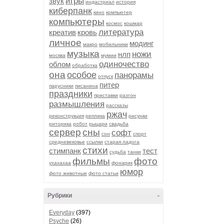
игры
звук
индастриал
история
киберпанк
кино
компьютер
компьютеры
космос
кошмар
литература
креатив
кровь
личное
модинг
макро
мобильники
музыка
ножи
нлп
москва
мумии
одиночество
облом
обработка
она
особое
панорамы
отпуск
питер
парусники
писанина
праздники
приставки
разгон
размышления
рассказы
ржач
реконструкция
реплика
рисунки
риторика
робот
рыцари
свадьба
сервер
сны
софт
сон
спорт
средневековье
ссылки
старая ладога
стихи
стимпанк
тест
судьба
танки
фильмы
фото
ухахахаа
фонарик
юмор
фото животные
фото статьи
Рубрики
-
Everyday
(397)
Psyche
(26)