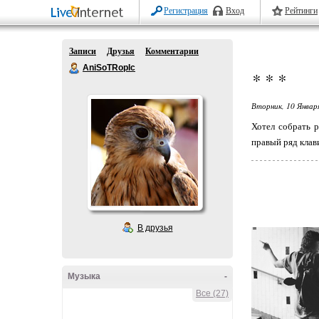
Регистрация
Вход
Рейтинги
Записи
Друзья
Комментарии
AniSoTRopIc
* * *
Вторник, 10 Январ
Хотел собрать 
правый ряд клав
В друзья
Музыка
-
Все (27)