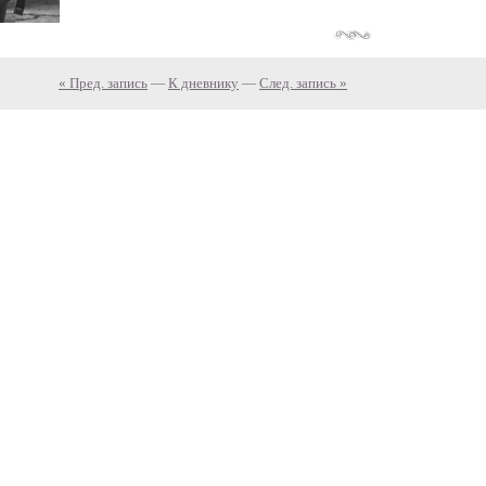
« Пред. запись
—
К дневнику
—
След. запись »