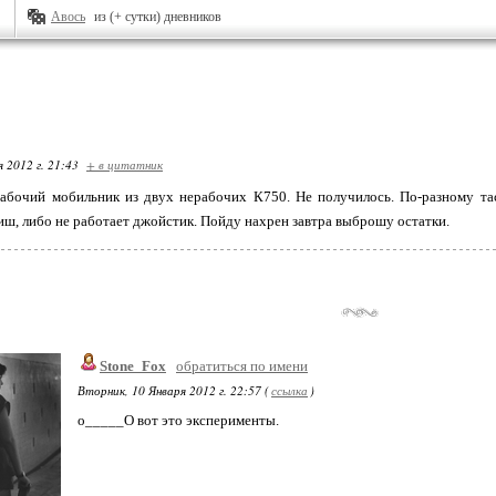
Авось
из (+ сутки) дневников
я 2012 г. 21:43
+ в цитатник
рабочий мобильник из двух нерабочих К750. Не получилось. По-разному та
иш, либо не работает джойстик. Пойду нахрен завтра выброшу остатки.
Stone_Fox
обратиться по имени
Вторник, 10 Января 2012 г. 22:57 (
ссылка
)
о_____О вот это эксперименты.