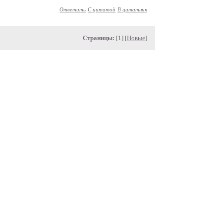
Ответить
С цитатой
В цитатник
Страницы:
[1] [
Новые
]