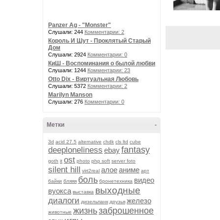
Panzer Ag - "Monster"
Слушали: 244
Комментарии: 2
Король И Шут - Проклятый Старый
Дом
Слушали: 2924
Комментарии: 0
КиШ - Воспоминания о былой любви
Слушали: 1244
Комментарии: 23
Otto Dix - Виртуальная Любовь
Слушали: 5372
Комментарии: 2
Marilyn Manson
Слушали: 276
Комментарии: 0
Метки
-
3d
acid 27.5
alternative
chdk
cls ltd
cube
fantasy
deeploneliness
ebay
ost
goth
it
photo
php soft
server foto
silent hill
алое
аниме
virt2real
арт
боль
видео
байки
бляяя
бронетехника
выходные
вуокса
выставка
диалоги
железо
дизельпанк
друзья
жизнь
заброшенное
животные