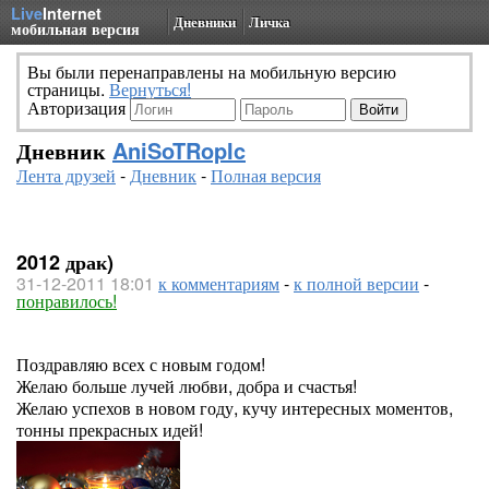
Live
Internet
Дневники
Личка
мобильная версия
Вы были перенаправлены на мобильную версию
страницы.
Вернуться!
Авторизация
Дневник
AniSoTRopIc
Лента друзей
-
Дневник
-
Полная версия
2012 драк)
31-12-2011 18:01
к комментариям
-
к полной версии
-
понравилось!
Поздравляю всех с новым годом!
Желаю больше лучей любви, добра и счастья!
Желаю успехов в новом году, кучу интересных моментов,
тонны прекрасных идей!