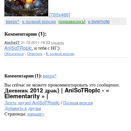
[700x466]
вверх^
к полной версии
понравилось!
в evernote
Комментарии (1):
31-12-2011-19:23
удалить
Asche27
AniSoTRopIc
, и тебя с НГ:)
Обратиться
-
Ответить
-
К полной версии
Комментарии (1):
вверх^
Вы сейчас не можете прокомментировать это сообщение.
Дневник 2012 драк) | AniSoTRopIc - «
Elementarity » |
Лента друзей AniSoTRopIc
/
Полная версия
Добавить в друзья
Страницы:
раньше»